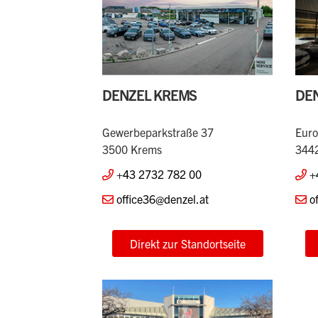
DENZEL KREMS
DE
Gewerbeparkstraße 37
Euro
3500 Krems
3442
+43 2732 782 00
+
office36@denzel.at
o
Direkt zur Standortseite