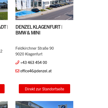
DT |
DENZEL KLAGENFURT |
BMW & MINI
Feldkirchner Straße 90
12
9020 Klagenfurt
+43 463 454 00
office46@denzel.at
Direkt zur Standortseite