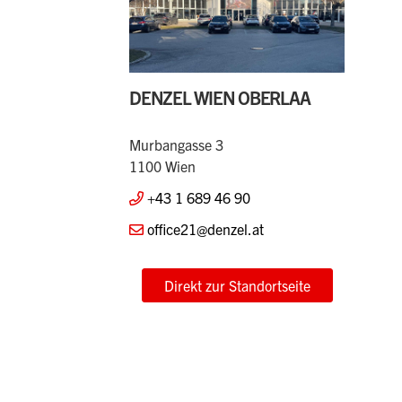
DENZEL WIEN OBERLAA
Murbangasse 3
1100 Wien
+43 1 689 46 90
office21@denzel.at
Direkt zur Standortseite