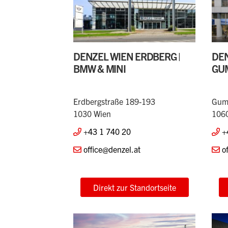
DENZEL WIEN ERDBERG |
DEN
BMW & MINI
GU
Erdbergstraße 189-193
Gump
1030 Wien
106
+43 1 740 20
+
office@denzel.at
o
Direkt zur Standortseite