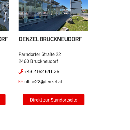
ORF
DENZEL BRUCKNEUDORF
Parndorfer Straße 22
2460 Bruckneudorf
+43 2162 641 36
office22@denzel.at
Direkt zur Standortseite