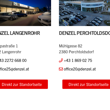
NZEL LANGENROHR
DENZEL PERCHTOLDSD
pastraße 1
Mühlgasse 82
 Langenrohr
2380 Perchtoldsdorf
43 2272 668 00
+43 1 869 02 75
ffice25@denzel.at
office20@denzel.at
Direkt zur Standortseite
Direkt zur Standortseite