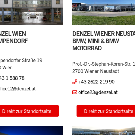
ZEL WIEN
DENZEL WIENER NEUSTA
MPENDORF
BMW, MINI & BMW
MOTORRAD
endorfer Straße 19
Prof.-Dr.-Stephan-Koren-Str. 
0 Wien
2700 Wiener Neustadt
43 1 588 78
+43 2622 219 90
ffice12@denzel.at
office23@denzel.at
Direkt zur Standortseite
Direkt zur Standortseite