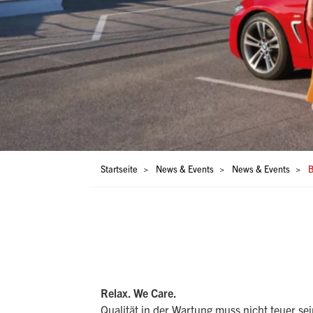
Pfadnavigation
Startseite
News & Events
News & Events
B
Relax. We Care.
Qualität in der Wartung muss nicht teuer se