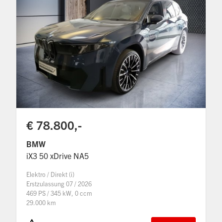
€ 78.800,-
BMW
iX3 50 xDrive NA5
Elektro / Direkt (i)
Erstzulassung 07 / 2026
469 PS / 345 kW, 0 ccm
29.000 km