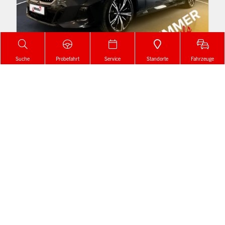
Suche
Probefahrt
Service
Standorte
Fahrzeuge
€ 59.900,-
BMW
520d xDrive Touring G61 B47
Diesel / Automatik
Erstzulassung 03 / 2025
197 PS / 145 kW, 1995 ccm
20.668 km
Details