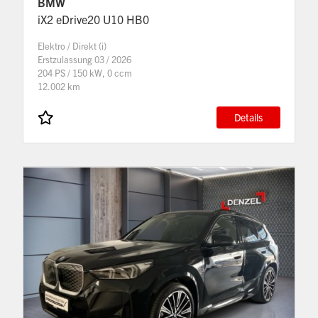
BMW
iX2 eDrive20 U10 HB0
Elektro / Direkt (i)
Erstzulassung 03 / 2026
204 PS / 150 kW, 0 ccm
12.002 km
Details