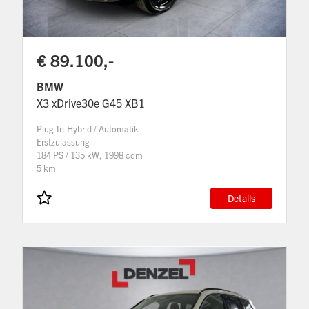
€ 89.100,-
BMW
X3 xDrive30e G45 XB1
Plug-In-Hybrid / Automatik
Erstzulassung
184 PS / 135 kW, 1998 ccm
5 km
Details