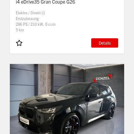
i4 eDrive35 Gran Coupe G26
Elektro / Direkt (i)
Erstzulassung
286 PS / 210 kW, 0 ccm
5 km
Details