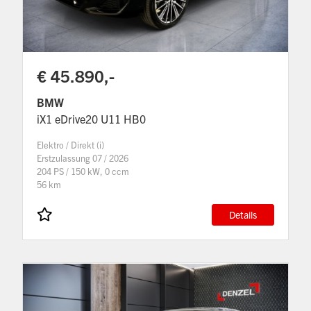
€ 45.890,-
BMW
iX1 eDrive20 U11 HB0
Elektro / Direkt (i)
Erstzulassung 07 / 2026
204 PS / 150 kW, 0 ccm
56 km
Details