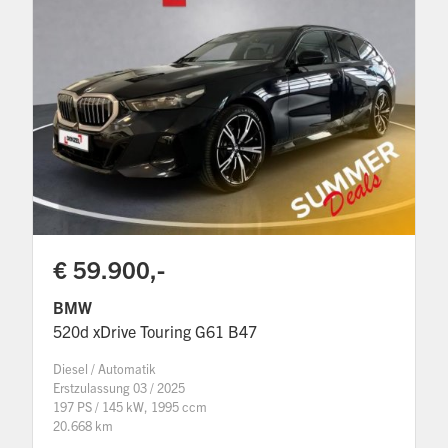
€ 59.900,-
BMW
520d xDrive Touring G61 B47
Diesel / Automatik
Erstzulassung 03 / 2025
197 PS / 145 kW, 1995 ccm
20.668 km