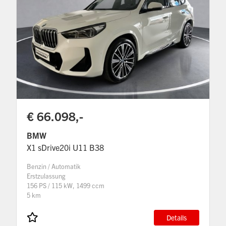
€ 66.098,-
BMW
X1 sDrive20i U11 B38
Benzin / Automatik
Erstzulassung
156 PS / 115 kW, 1499 ccm
5 km
Details