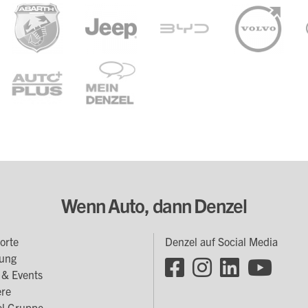
Wenn Auto, dann Denzel
orte
Denzel auf Social Media
oter
ung
Footer
enü
& Events
Social
ere
l Gruppe