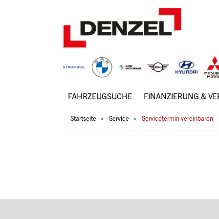
Zum
Inhalt
FAHRZEUGSUCHE
FINANZIERUNG & V
Hauptnavigation
Pfadnavigation
Startseite
Service
Servicetermin vereinbaren