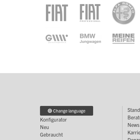
Stand
Change language
Fo
Berat
Konfigurator
Footer
M
News 
Neu
Karri
Menü
2
Gebraucht
Denze