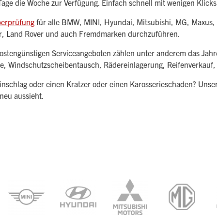
 Tage die Woche zur Verfügung. Einfach schnell mit wenigen Kli
berprüfung
für alle BMW, MINI, Hyundai, Mitsubishi, MG, Maxus, To
ar, Land Rover und auch Fremdmarken durchzuführen.
kostengünstigen Serviceangeboten zählen unter anderem das Jahr
e, Windschutzscheibentausch, Rädereinlagerung, Reifenverkauf, F
einschlag oder einen Kratzer oder einen Karosserieschaden? Unse
neu aussieht.