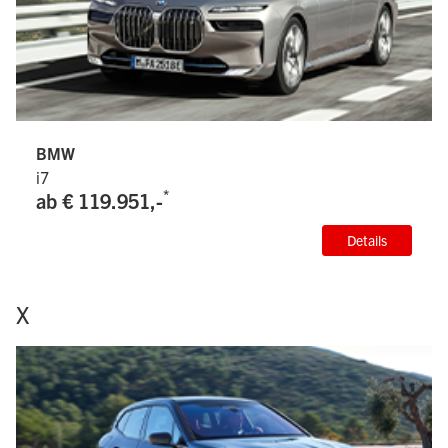
BMW
i7
*
ab € 119.951,-
Details
X