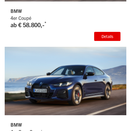
BMW
4er Coupé
*
ab € 58.800,-
Details
BMW