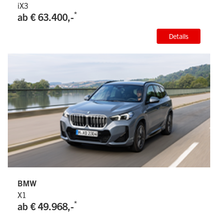
iX3
*
ab € 63.400,-
Details
BMW
X1
*
ab € 49.968,-