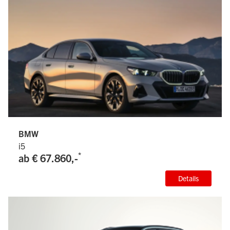
BMW
i5
*
ab € 67.860,-
Details