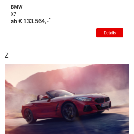
BMW
X7
*
ab € 133.564,-
Details
Z