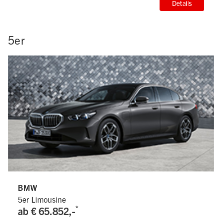
Details
5er
BMW
5er Limousine
*
ab € 65.852,-