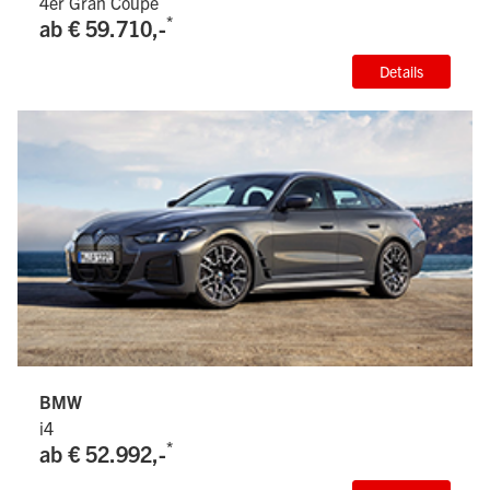
4er Gran Coupé
*
ab € 59.710,-
Details
BMW
i4
*
ab € 52.992,-