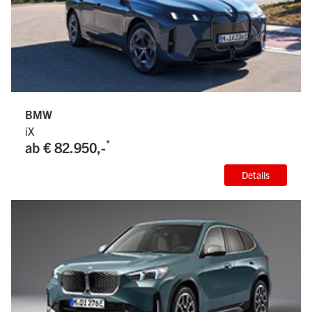
BMW
iX
*
ab € 82.950,-
Details