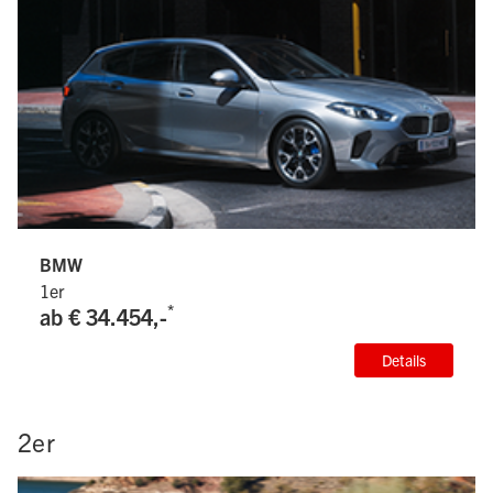
BMW
1er
*
ab € 34.454,-
Details
2er