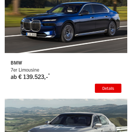
BMW
7er Limousine
*
ab € 139.523,-
Details