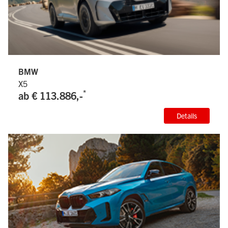
BMW
X5
*
ab € 113.886,-
Details