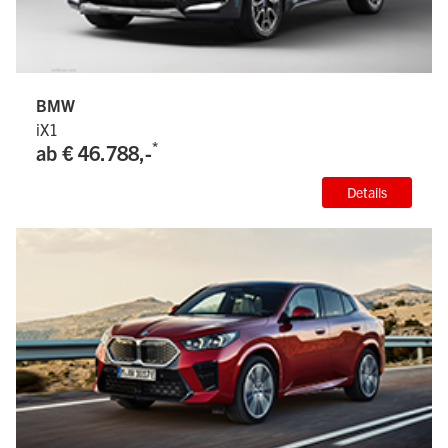
BMW
iX1
*
ab € 46.788,-
Details