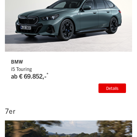
BMW
i5 Touring
*
ab € 69.852,-
Details
7er