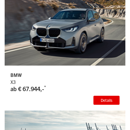
BMW
X3
*
ab € 67.944,-
Details