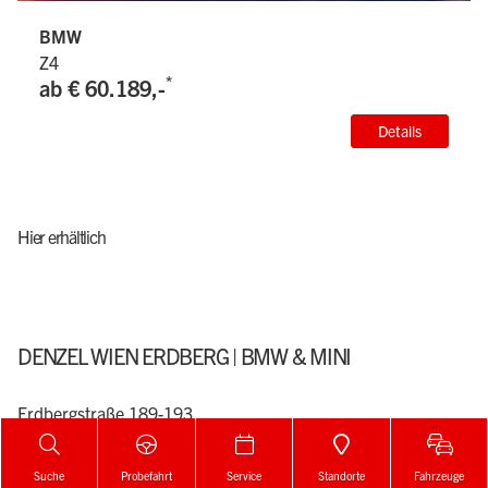
BMW
Z4
*
ab € 60.189,-
Details
Hier erhältlich
DENZEL WIEN ERDBERG | BMW & MINI
Erdbergstraße 189-193
1030 Wien
+43 1 740 20
Suche
Probefahrt
Service
Standorte
Fahrzeuge