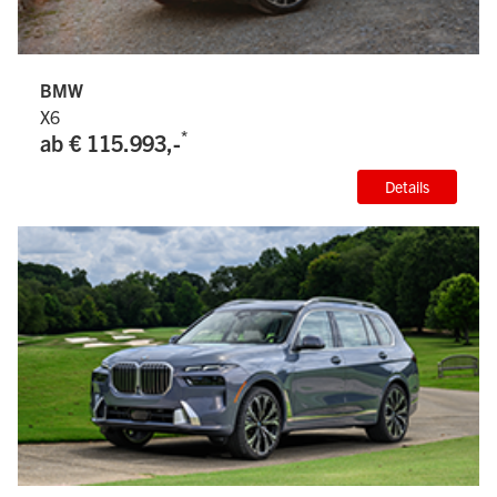
BMW
X6
*
ab € 115.993,-
Details