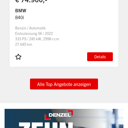
BMW
840i
Benzin / Automatik
Erstzulassung 06 / 2022
333 PS / 245 kW, 2998 ccm
27.645 km
Details
Alle Top Angebote anzeigen