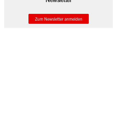
Zum Newsletter anmelden
Wir kaufen Ihr Auto!
Sie wollen Ihr Auto verkaufen? Dann sind Sie bei DENZEL in
besten Händen.
Mehr erfahren