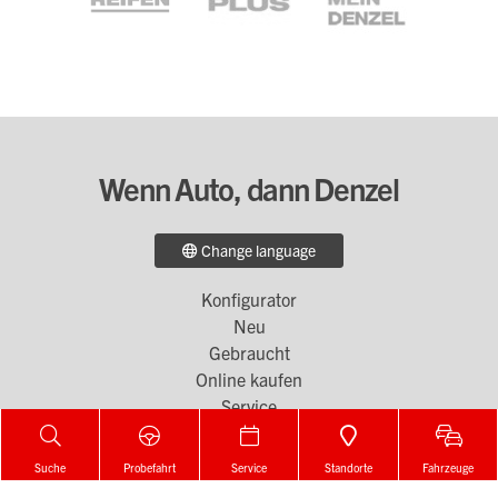
Wenn Auto, dann Denzel
Change language
Konfigurator
Footer
Neu
Menü
Gebraucht
Suche
Probefahrt
Service
Standorte
Fahrzeuge
Online kaufen
1
Service