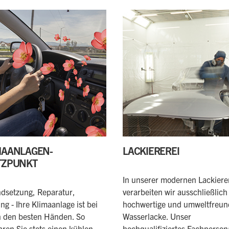
MAANLAGEN-
LACKIEREREI
TZPUNKT
In unserer modernen Lackiere
ndsetzung, Reparatur,
verarbeiten wir ausschließlich
ng - Ihre Klimaanlage ist bei
hochwertige und umweltfreun
n den besten Händen. So
Wasserlacke. Unser
ren Sie stets einen kühlen
hochqualifiziertes Fachperson