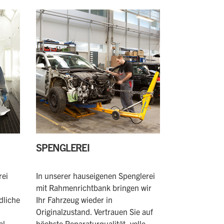
SPENGLEREI
rei
In unserer hauseigenen Spenglerei
mit Rahmenrichtbank bringen wir
dliche
Ihr Fahrzeug wieder in
Originalzustand. Vertrauen Sie auf
al
höchste Reparaturqualität, volle