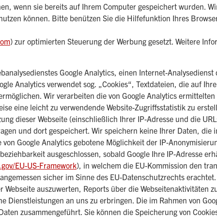
en, wenn sie bereits auf Ihrem Computer gespeichert wurden. Wir 
 nutzen können. Bitte benützen Sie die Hilfefunktion Ihres Brows
com
) zur optimierten Steuerung der Werbung gesetzt. Weitere Info
analysedienstes Google Analytics, einen Internet-Analysedienst
gle Analytics verwendet sog. „Cookies“, Textdateien, die auf Ih
ermöglichen. Wir verarbeiten die von Google Analytics ermittelt
eise eine leicht zu verwendende Website-Zugriffsstatistik zu erstell
ung dieser Webseite (einschließlich Ihrer IP-Adresse und die UR
ragen und dort gespeichert. Wir speichern keine Ihrer Daten, di
 von Google Analytics gebotene Möglichkeit der IP-Anonymisierun
beziehbarkeit ausgeschlossen, sobald Google Ihre IP-Adresse erh
ld.gov/EU-US-Framework
), in welchem die EU-Kommission den tra
s angemessen sicher im Sinne des EU-Datenschutzrechts erachtet.
 Webseite auszuwerten, Reports über die Webseitenaktivitäten 
e Dienstleistungen an uns zu erbringen. Die im Rahmen von Goog
 Daten zusammengeführt. Sie können die Speicherung von Cookies