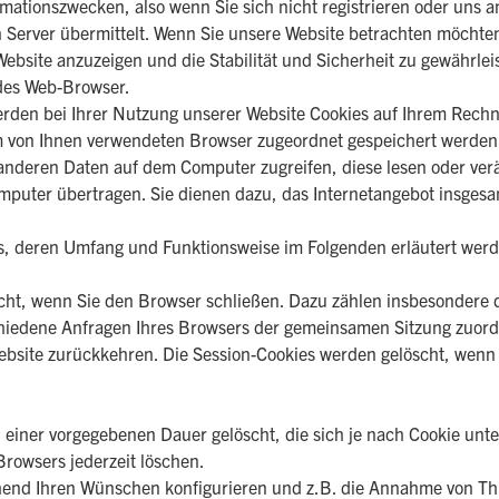
rmationszwecken, also wenn Sie sich nicht registrieren oder uns 
n Server übermittelt. Wenn Sie unsere Website betrachten möchten
Website anzuzeigen und die Stabilität und Sicherheit zu gewährle
 des Web-Browser.
rden bei Ihrer Nutzung unserer Website Cookies auf Ihrem Rechne
 dem von Ihnen verwendeten Browser zugeordnet gespeichert werde
anderen Daten auf dem Computer zugreifen, diese lesen oder ver
puter übertragen. Sie dienen dazu, das Internetangebot insgesam
es, deren Umfang und Funktionsweise im Folgenden erläutert wer
cht, wenn Sie den Browser schließen. Dazu zählen insbesondere d
chiedene Anfragen Ihres Browsers der gemeinsamen Sitzung zuor
bsite zurückkehren. Die Session-Cookies werden gelöscht, wenn 
 einer vorgegebenen Dauer gelöscht, die sich je nach Cookie unt
Browsers jederzeit löschen.
hend Ihren Wünschen konfigurieren und z.B. die Annahme von Thi