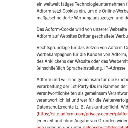
ein weltweit tätiges Technologieunternehmen 
Adform setzt Cookies ein, um die Online-Werb
maßgeschneiderte Werbung anzuzeigen und de
Das Adform-Cookie wird von unserer Webseite 
Adform auf Websites Dritter geschaltete Werb
Rechtsgrundlage für das Setzen von Adform-C
Werbekampagnen für die Kunden von Adform, e
des Anklickens der Website oder des Werbemit
(einschließlich Spracheinstellung, IP-Adresse
Adform und wir sind gemeinsam für die Erheb
Verarbeitung der 1st-Party-IDs im Rahmen der
Verantwortlichkeiten als gemeinsam Verantwortl
verantwortlich ist und wer für die Weiterverfo
Datenschutzrechte (z. B. Auskunftspflicht, W
(
https://site.adform.com/privacy-center/platfo
jederzeit und ohne Angabe von Gründen widerr
out/
) oder an uns unter
datenschutz@denzel.a