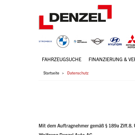
Zum
Inhalt
FAHRZEUGSUCHE
FINANZIERUNG & V
Hauptnavigation
Pfadnavigation
Startseite
Datenschutz
Mit dem Auftragnehmer gemäß § 189a Ziff.
Wolfgang Denzel Auto AG