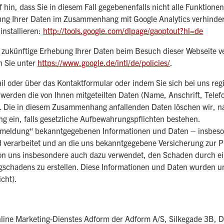
 hin, dass Sie in diesem Fall gegebenenfalls nicht alle Funktione
ung Ihrer Daten im Zusammenhang mit Google Analytics verhinder
installieren:
http://tools.google.com/dlpage/gaoptout?hl=de
e zukünftige Erhebung Ihrer Daten beim Besuch dieser Webseite v
 Sie unter
https://www.google.de/intl/de/policies/
.
il oder über das Kontaktformular oder indem Sie sich bei uns reg
werden die von Ihnen mitgeteilten Daten (Name, Anschrift, Tel
n. Die in diesem Zusammenhang anfallenden Daten löschen wir, 
ung ein, falls gesetzliche Aufbewahrungspflichten bestehen.
enmeldung“ bekanntgegebenen Informationen und Daten – insbeso
 verarbeitet und an die uns bekanntgegebene Versicherung zur P
von uns insbesondere auch dazu verwendet, den Schaden durch ei
schadens zu erstellen. Diese Informationen und Daten wurden 
cht).
line Marketing-Dienstes Adform der Adform A/S, Silkegade 3B,