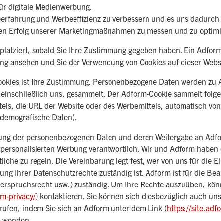
für digitale Medienwerbung.
eerfahrung und Werbeeffizienz zu verbessern und es uns dadurch 
n Erfolg unserer Marketingmaßnahmen zu messen und zu optimi
platziert, sobald Sie Ihre Zustimmung gegeben haben. Ein Adform
ung ansehen und Sie der Verwendung von Cookies auf dieser Webs
ookies ist Ihre Zustimmung. Personenbezogene Daten werden zu
inschließlich uns, gesammelt. Der Adform-Cookie sammelt folgen
tels, die URL der Website oder des Werbemittels, automatisch vo
, demografische Daten).
ung der personenbezogenen Daten und deren Weitergabe an Adfo
 personalisierten Werbung verantwortlich. Wir und Adform haben
iche zu regeln. Die Vereinbarung legt fest, wer von uns für die 
lgung Ihrer Datenschutzrechte zuständig ist. Adform ist für die Be
iderspruchsrecht usw.) zuständig. Um Ihre Rechte auszuüben, kö
rm-privacy/
) kontaktieren. Sie können sich diesbezüglich auch u
ufen, indem Sie sich an Adform unter dem Link (
https://site.ad
t
wenden.