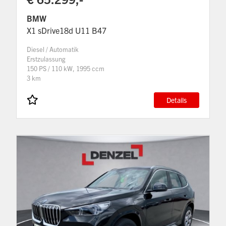
BMW
X1 sDrive18d U11 B47
Diesel / Automatik
Erstzulassung
150 PS / 110 kW, 1995 ccm
3 km
Details