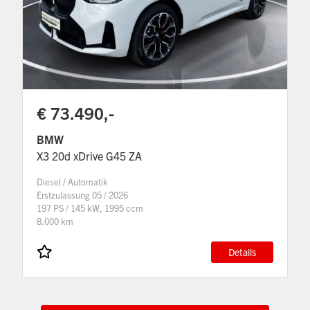
€ 73.490,-
BMW
X3 20d xDrive G45 ZA
Diesel / Automatik
Erstzulassung 05 / 2026
197 PS / 145 kW, 1995 ccm
8.000 km
Details