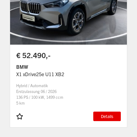
€ 52.490,-
BMW
X1 xDrive25e U11 XB2
Hybrid / Automatik
Erstzulassung 06 / 2026
136 PS / 100 kW, 1499 ccm
5 km
Details