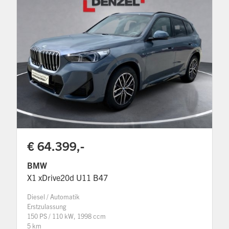
€ 64.399,-
BMW
X1 xDrive20d U11 B47
Diesel / Automatik
Erstzulassung
150 PS / 110 kW, 1998 ccm
5 km