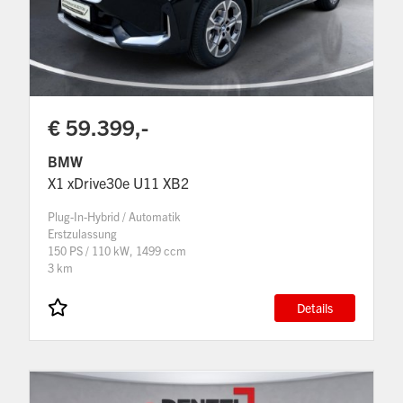
€ 59.399,-
BMW
X1 xDrive30e U11 XB2
Plug-In-Hybrid / Automatik
Erstzulassung
150 PS / 110 kW, 1499 ccm
3 km
Details