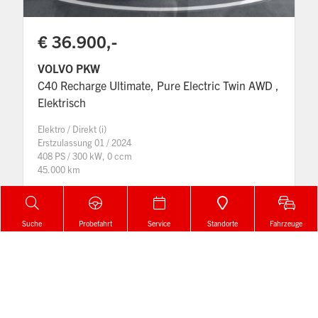
€ 36.900,-
VOLVO PKW
C40 Recharge Ultimate, Pure Electric Twin AWD ,
Elektrisch
Elektro / Direkt (i)
Erstzulassung 01 / 2024
408 PS / 300 kW, 0 ccm
45.000 km
Details
Suche
Probefahrt
Service
Standorte
Fahrzeuge