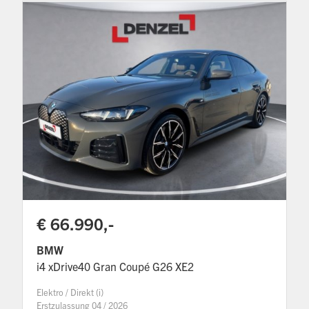
€ 66.990,-
BMW
i4 xDrive40 Gran Coupé G26 XE2
Elektro / Direkt (i)
Erstzulassung 04 / 2026