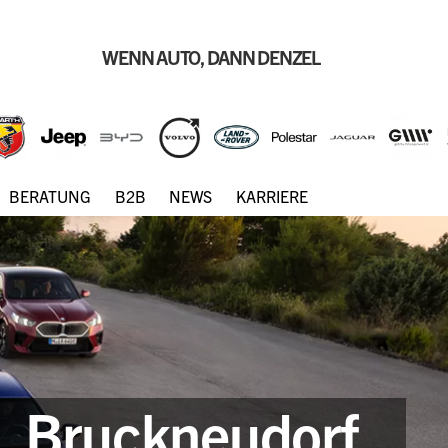
WENN AUTO, DANN DENZEL
BERATUNG
B2B
NEWS
KARRIERE
L Bruckneudorf