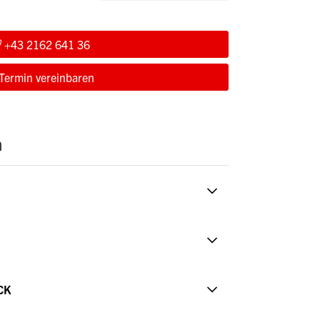
+43 2162 641 36
Termin vereinbaren
n
CK