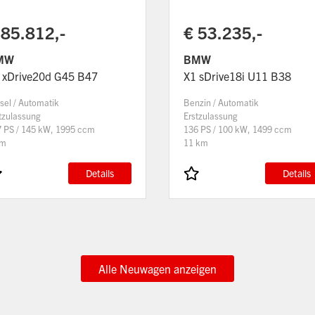
 85.812,-
€ 53.235,-
MW
BMW
 xDrive20d G45 B47
X1 sDrive18i U11 B38
sel / Automatik
Benzin / Automatik
tzulassung
Erstzulassung
 PS / 145 kW, 1995 ccm
136 PS / 100 kW, 1499 ccm
km
11 km
Details
Details
Alle Neuwagen anzeigen