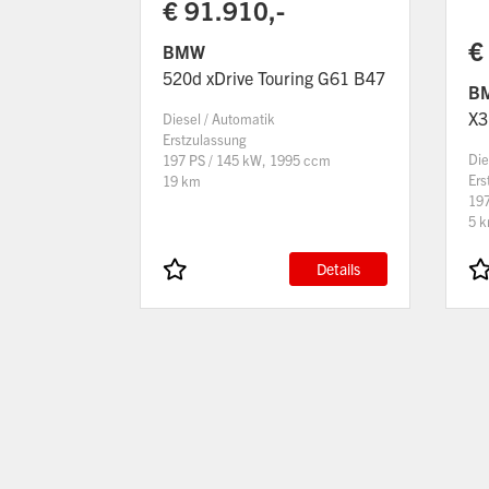
€ 91.910,-
€
BMW
520d xDrive Touring G61 B47
B
X3
Diesel / Automatik
Erstzulassung
Die
197 PS / 145 kW, 1995 ccm
Ers
19 km
197
5 
Details