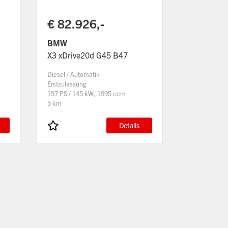
€ 82.926,-
BMW
X3 xDrive20d G45 B47
Diesel / Automatik
Erstzulassung
197 PS / 145 kW, 1995 ccm
5 km
Details