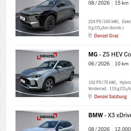
08 / 2026
15 km
224 PS (165 kW)
Elekt
0 g CO
/km (komb.)
2
Denzel Graz
MG
- ZS HEV Co
06 / 2026
10 km
102 PS (75 kW)
Hybri
Vorderrad
115 g CO
/
2
Denzel Salzburg
BMW
- X3 xDri
08 / 2026
12.000