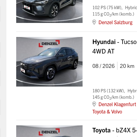
102 PS (75 kW)
Hybri
115 g CO
/km (komb.)
2
Denzel Salzburg
Hyundai
- Tucso
4WD AT
08 / 2026
20 km
180 PS (132 kW)
Hybr
145 g CO
/km (komb.)
2
Denzel Klagenfurt 
Toyota & Volvo
Toyota
- bZ4X 5-