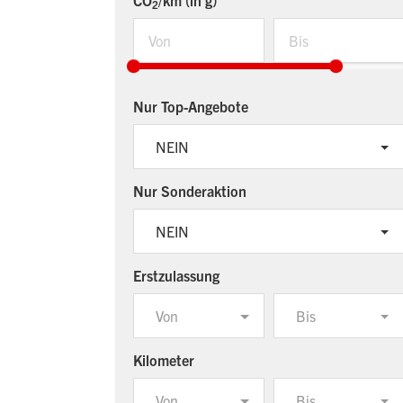
CO
/km (in g)
2
Nur Top-Angebote
NEIN
Nur Sonderaktion
NEIN
Erstzulassung
Von
Bis
Kilometer
Von
Bis