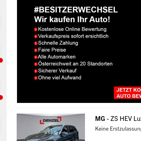
MG
- ZS HEV L
Keine Erstzulassun