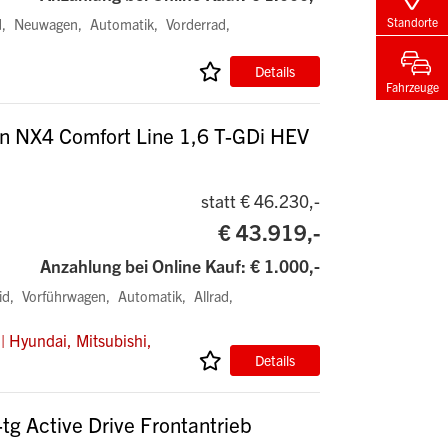
Standorte
d
Neuwagen
Automatik
Vorderrad
Details
Fahrzeuge
n NX4 Comfort Line 1,6 T-GDi HEV
statt € 46.230,-
€ 43.919,-
Anzahlung bei Online Kauf: € 1.000,-
id
Vorführwagen
Automatik
Allrad
| Hyundai, Mitsubishi,
Details
tg Active Drive Frontantrieb