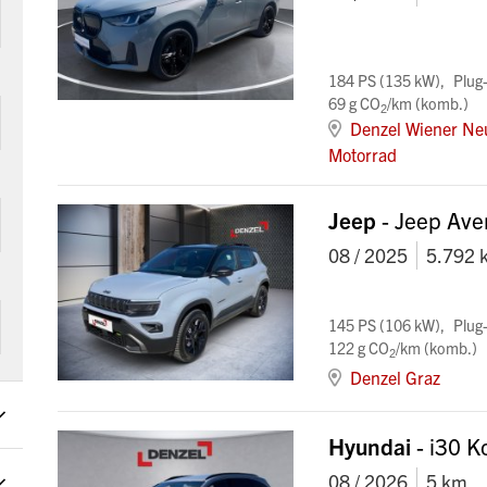
184 PS (135 kW)
Plug
69 g CO
/km (komb.)
2
Denzel Wiener Ne
Motorrad
Jeep
- Jeep Av
08 / 2025
5.792 
145 PS (106 kW)
Plug
122 g CO
/km (komb.)
2
Denzel Graz
Hyundai
- i30 K
08 / 2026
5 km