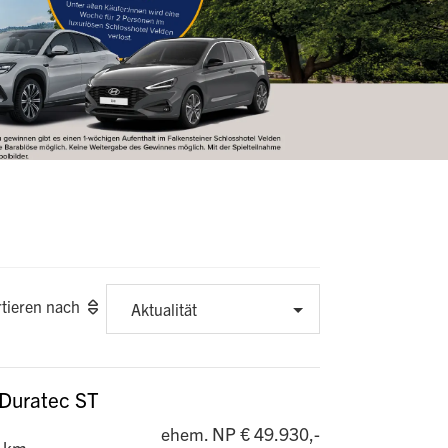
rtieren nach
Aktualität
 Duratec ST
ehem. NP € 49.930,-
 km