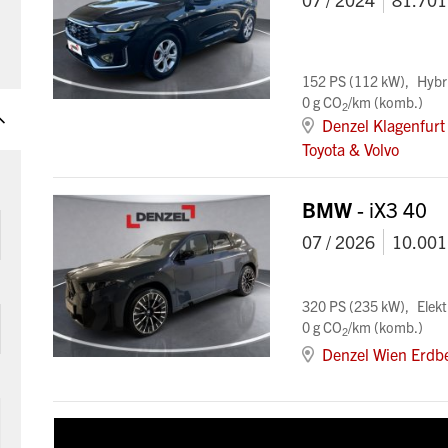
152 PS (112 kW)
Hybr
0 g CO
/km (komb.)
2
Denzel Klagenfurt 
Toyota & Volvo
BMW
- iX3 40
07 / 2026
10.001
320 PS (235 kW)
Elekt
0 g CO
/km (komb.)
2
Denzel Wien Erdb