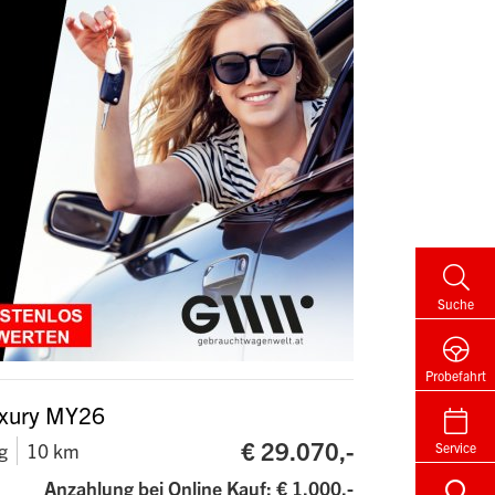
Suche
Probefahrt
uxury MY26
€ 29.070,-
g
10 km
Service
Anzahlung bei Online Kauf: € 1.000,-