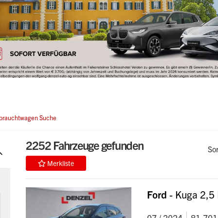
rauchtwagen Suche
2252
Fahrzeuge gefunden
So
Merkliste
Ford
- Kuga 2,5
07 / 2024
81.701