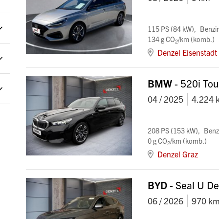
115 PS (84 kW)
Benzi
134 g CO
/km (komb.)
2
Denzel Eisenstadt
BMW
- 520i Tou
04 / 2025
4.224 
208 PS (153 kW)
Benz
0 g CO
/km (komb.)
2
Denzel Graz
BYD
- Seal U De
06 / 2026
970 k