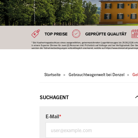
Pfadnavigation
Startseite
Gebrauchtwagenwelt bei Denzel
Geb
SUCHAGENT
E-Mail