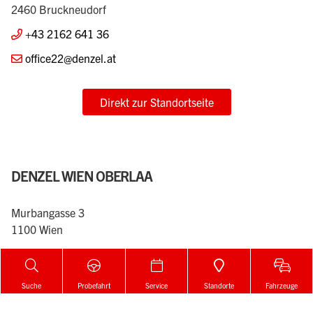
Direkt zur Standortseite
DENZEL BRUCKNEUDORF
Parndorfer Straße 22
2460 Bruckneudorf
+43 2162 641 36
office22@denzel.at
Direkt zur Standortseite
Suche
Probefahrt
Service
Standorte
Fahrzeuge