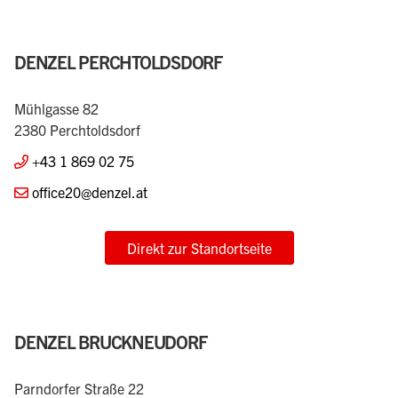
Ortliebgasse 27-29
1170 Wien
+43 1 486 34 54
office26@denzel.at
Direkt zur Standortseite
DENZEL PERCHTOLDSDORF
Mühlgasse 82
2380 Perchtoldsdorf
+43 1 869 02 75
office20@denzel.at