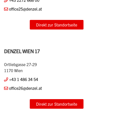
DENZEL LANGENROHR
Europastraße 1
3442 Langenrohr
+43 2272 668 00
office25@denzel.at
Direkt zur Standortseite
DENZEL WIEN 17