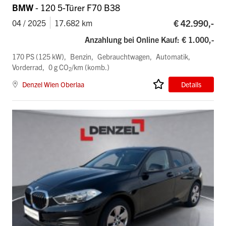
BMW
- 120 5-Türer F70 B38
€ 42.990,-
04 / 2025
17.682 km
Anzahlung bei Online Kauf: € 1.000,-
170 PS (125 kW)
Benzin
Gebrauchtwagen
Automatik
Vorderrad
0 g CO
/km (komb.)
2
Denzel Wien Oberlaa
Details