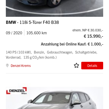
BMW
- 118i 5-Türer F40 B38
ehem. NP € 30.030,-
09 / 2020
105.600 km
€ 15.990,-
Anzahlung bei Online Kauf: € 1.000,-
140 PS (103 kW)
Benzin
Gebrauchtwagen
Schaltgetriebe
Vorderrad
135 g CO
/km (komb.)
2
Denzel Krems
Details