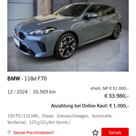
BMW
- 118d F70
ehem. NP € 51.000,-
12 / 2024
16.569 km
€ 33.980,-
Anzahlung bei Online Kauf: € 1.000,-
150 PS (110 kW)
Diesel
Gebrauchtwagen
Automatik
Vorderrad
123 g CO
/km (komb.)
2
Denzel Perchtoldsdorf
Details