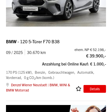
BMW
- 120 5-Türer F70 B38
ehem. NP € 52.198,-
09 / 2025
30.670 km
€ 39.900,-
Anzahlung bei Online Kauf: € 1.000,-
170 PS (125 kW)
Benzin
Gebrauchtwagen
Automatik
Vorderrad
0 g CO
/km (komb.)
2
Denzel Wiener Neustadt | BMW, MINI &
Details
BMW Motorrad