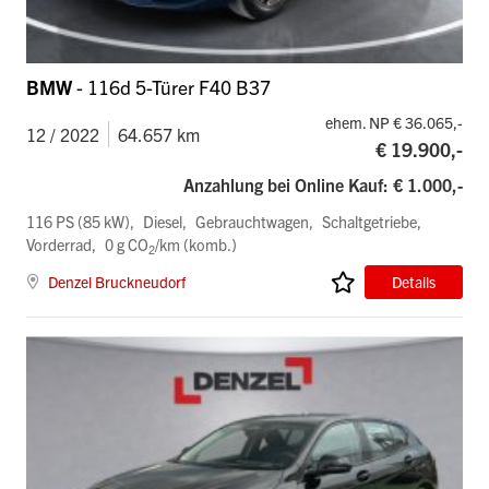
BMW
- 116d 5-Türer F40 B37
ehem. NP € 36.065,-
12 / 2022
64.657 km
€ 19.900,-
Anzahlung bei Online Kauf: € 1.000,-
116 PS (85 kW)
Diesel
Gebrauchtwagen
Schaltgetriebe
Vorderrad
0 g CO
/km (komb.)
2
Denzel Bruckneudorf
Details