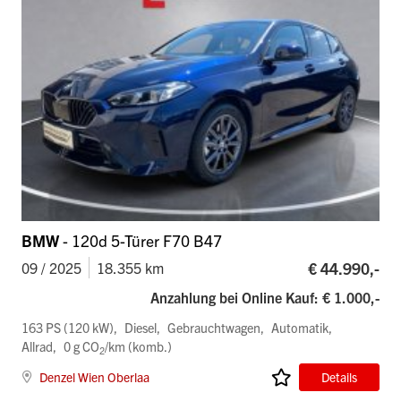
BMW
- 120d 5-Türer F70 B47
€ 44.990,-
09 / 2025
18.355 km
Anzahlung bei Online Kauf: € 1.000,-
163 PS (120 kW)
Diesel
Gebrauchtwagen
Automatik
Allrad
0 g CO
/km (komb.)
2
Denzel Wien Oberlaa
Details