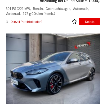
Anzahlung bei Online Kauf: € 1.000,-
301 PS (221 kW)
Benzin
Gebrauchtwagen
Automatik
Vorderrad
175 g CO
/km (komb.)
2
Denzel Perchtoldsdorf
Details