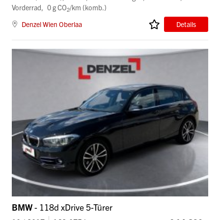
Vorderrad
0 g CO
/km (komb.)
2
Denzel Wien Oberlaa
Details
BMW
- 118d xDrive 5-Türer