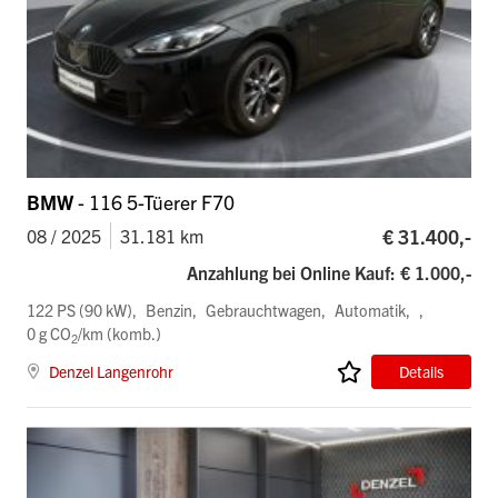
BMW
- 116 5-Tüerer F70
€ 31.400,-
08 / 2025
31.181 km
Anzahlung bei Online Kauf: € 1.000,-
122 PS (90 kW)
Benzin
Gebrauchtwagen
Automatik
0 g CO
/km (komb.)
2
Denzel Langenrohr
Details