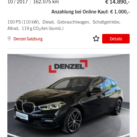
€ 14.890,-
10 / 2017
162.075 km
Anzahlung bei Online Kauf: € 1.000,-
150 PS (110 kW)
Diesel
Gebrauchtwagen
Schaltgetriebe
Allrad
119 g CO
/km (komb.)
2
Denzel Salzburg
Details