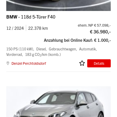
BMW
- 118d 5-Türer F40
ehem. NP € 57.098,-
12 / 2024
22.378 km
€ 36.980,-
Anzahlung bei Online Kauf: € 1.000,-
150 PS (110 kW)
Diesel
Gebrauchtwagen
Automatik
Vorderrad
183 g CO
/km (komb.)
2
Denzel Perchtoldsdorf
Details