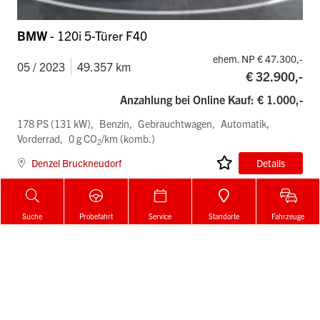
BMW
- 120i 5-Türer F40
ehem. NP € 47.300,-
05 / 2023
49.357 km
€ 32.900,-
Anzahlung bei Online Kauf: € 1.000,-
178 PS (131 kW)
Benzin
Gebrauchtwagen
Automatik
Vorderrad
0 g CO
/km (komb.)
2
Denzel Bruckneudorf
Details
Suche
Probefahrt
Service
Standorte
Fahrzeuge