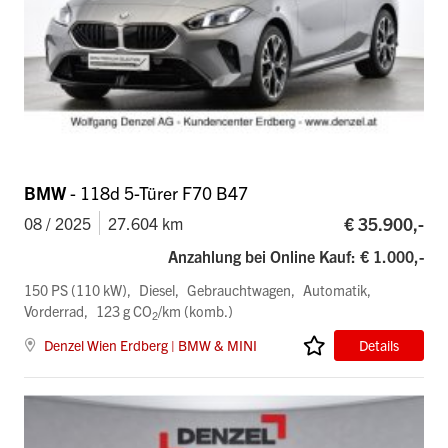
BMW
- 118d 5-Türer F70 B47
€ 35.900,-
08 / 2025
27.604 km
Anzahlung bei Online Kauf: € 1.000,-
150 PS (110 kW)
Diesel
Gebrauchtwagen
Automatik
Vorderrad
123 g CO
/km (komb.)
2
Denzel Wien Erdberg | BMW & MINI
Details