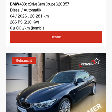
BMW
430d xDrive Gran Coupe G26 B57
Diesel / Automatik
04 / 2026 , 20.281 km
286 PS (210 Kw)
0 g CO
/km (komb.)
2
Details
Gebraucht