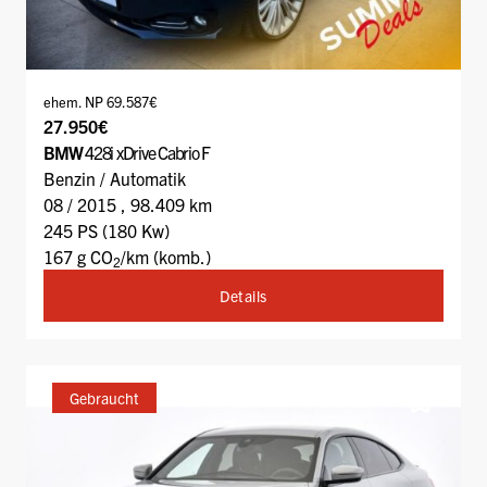
ehem. NP 69.587€
27.950€
BMW
428i xDrive Cabrio F
Benzin / Automatik
08 / 2015 , 98.409 km
245 PS (180 Kw)
167 g CO
/km (komb.)
2
Details
Gebraucht