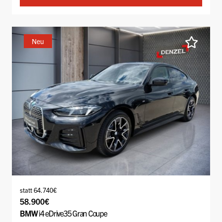
Neu
statt 64.740€
58.900€
BMW
i4 eDrive35 Gran Coupe