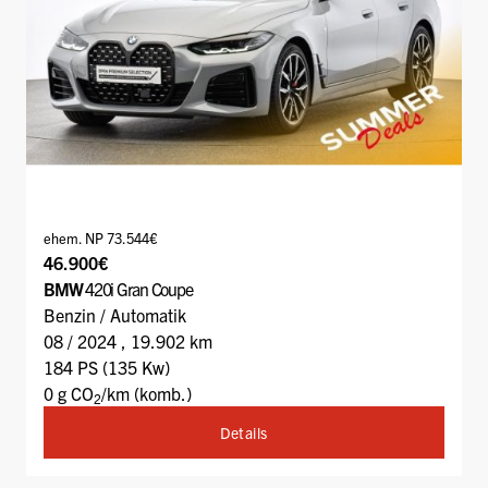
ehem. NP 73.544€
46.900€
BMW
420i Gran Coupe
Benzin / Automatik
08 / 2024 , 19.902 km
184 PS (135 Kw)
0 g CO
/km (komb.)
2
Details