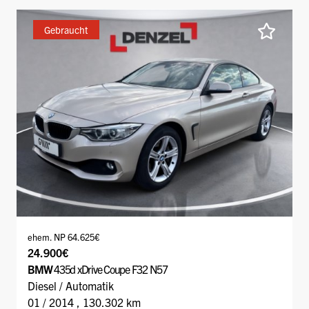
Gebraucht
ehem. NP 64.625€
24.900€
BMW
435d xDrive Coupe F32 N57
Diesel / Automatik
01 / 2014 , 130.302 km