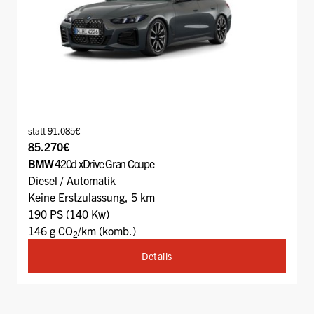
statt 91.085€
85.270€
BMW
420d xDrive Gran Coupe
Diesel / Automatik
Keine Erstzulassung, 5 km
190 PS (140 Kw)
146 g CO
/km (komb.)
2
Details