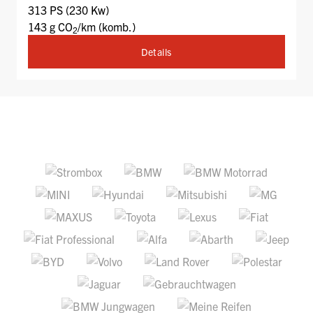
313 PS (230 Kw)
143 g CO
/km (komb.)
2
Details