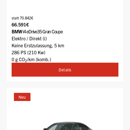
statt 70.842€
66.591€
BMW
i4 eDrive35 Gran Coupe
Elektro / Direkt (i)
Keine Erstzulassung, 5 km
286 PS (210 Kw)
0 g CO
/km (komb.)
2
Details
Neu