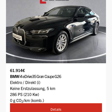
61.914€
BMW
i4 eDrive35 Gran Coupe G26
Elektro / Direkt (i)
Keine Erstzulassung, 5 km
286 PS (210 Kw)
0 g CO
/km (komb.)
2
Details