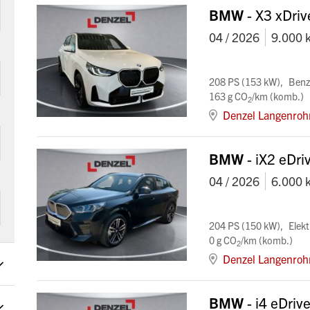
BMW
- X3 xDri
04 / 2026
9.000 
208 PS (153 kW)
Benz
163 g CO
/km (komb.)
2
Denzel Langenroh
BMW
- iX2 eDri
04 / 2026
6.000 
204 PS (150 kW)
Elekt
0 g CO
/km (komb.)
2
Denzel Langenroh
BMW
- i4 eDri