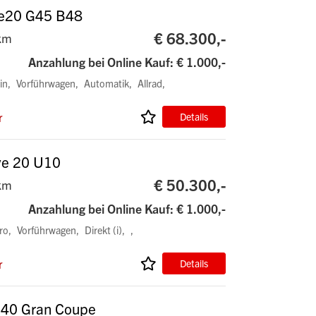
ve20 G45 B48
€ 68.300,-
km
Anzahlung bei Online Kauf: € 1.000,-
in
Vorführwagen
Automatik
Allrad
r
Details
ve 20 U10
€ 50.300,-
km
Anzahlung bei Online Kauf: € 1.000,-
ro
Vorführwagen
Direkt (i)
r
Details
ve40 Gran Coupe