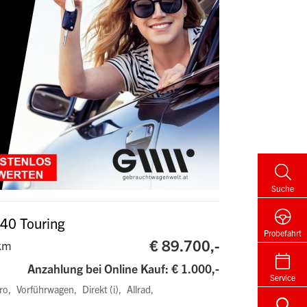
Suche
e40 Touring
Probefahrt
€ 89.700,-
km
Anzahlung bei Online Kauf: € 1.000,-
Service
ro
Vorführwagen
Direkt (i)
Allrad