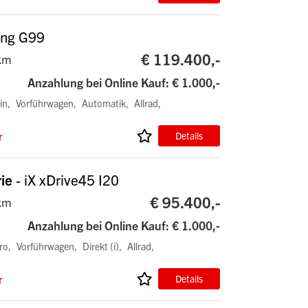
ing G99
€ 119.400,-
km
Anzahlung bei Online Kauf: € 1.000,-
in
Vorführwagen
Automatik
Allrad
r
Details
ie
- iX xDrive45 I20
€ 95.400,-
km
Anzahlung bei Online Kauf: € 1.000,-
ro
Vorführwagen
Direkt (i)
Allrad
r
Details