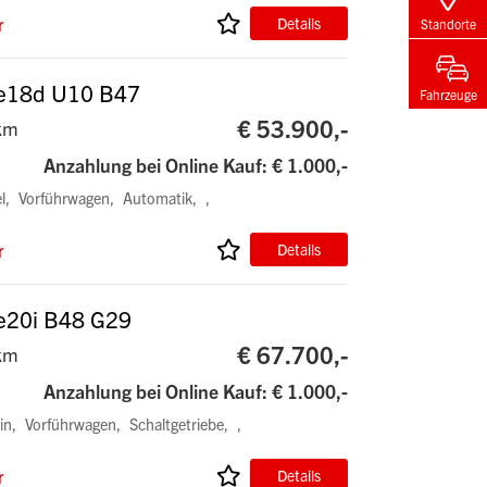
r
Details
Standorte
ve18d U10 B47
Fahrzeuge
€ 53.900,-
km
Anzahlung bei Online Kauf: € 1.000,-
l
Vorführwagen
Automatik
r
Details
ve20i B48 G29
€ 67.700,-
km
Anzahlung bei Online Kauf: € 1.000,-
in
Vorführwagen
Schaltgetriebe
r
Details