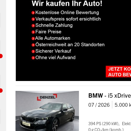
BMW
- i5 xDriv
07 / 2026
5.000 
394 PS (290 kW)
Elekt
0 g CO
/km (komb.)
2