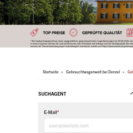
Pfadnavigation
Startseite
Gebrauchtwagenwelt bei Denzel
Geb
SUCHAGENT
E-Mail