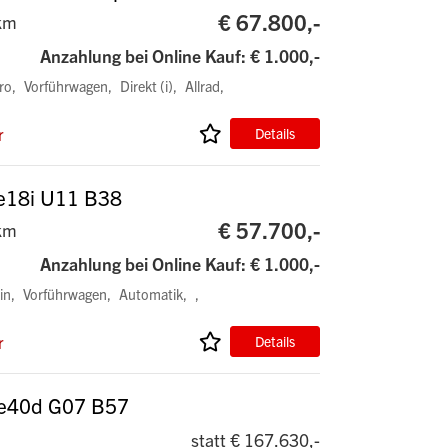
€ 67.800,-
km
Anzahlung bei Online Kauf: € 1.000,-
ro
Vorführwagen
Direkt (i)
Allrad
r
Details
ve18i U11 B38
€ 57.700,-
km
Anzahlung bei Online Kauf: € 1.000,-
in
Vorführwagen
Automatik
r
Details
ve40d G07 B57
statt € 167.630,-