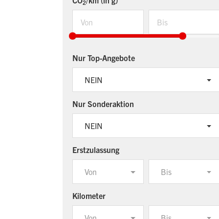
CO
/km (in g)
2
Nur Top-Angebote
NEIN
Nur Sonderaktion
NEIN
Erstzulassung
Von
Bis
Kilometer
Von
Bis