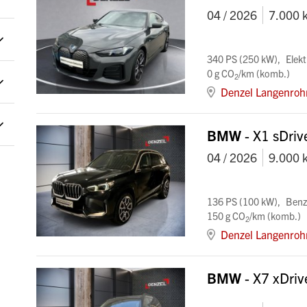
04 / 2026
7.000 
340 PS (250 kW)
Elekt
0 g CO
/km (komb.)
2
Denzel Langenroh
BMW
- X1 sDri
04 / 2026
9.000 
136 PS (100 kW)
Benz
150 g CO
/km (komb.)
2
Denzel Langenroh
BMW
- X7 xDri