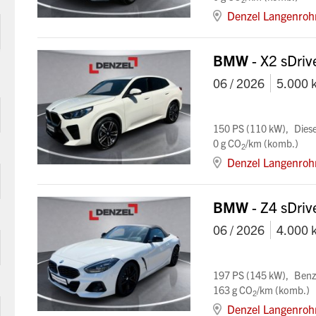
Denzel Langenroh
BMW
- X2 sDri
06 / 2026
5.000 
150 PS (110 kW)
Diese
0 g CO
/km (komb.)
2
Denzel Langenroh
BMW
- Z4 sDri
06 / 2026
4.000 
197 PS (145 kW)
Benz
163 g CO
/km (komb.)
2
Denzel Langenroh