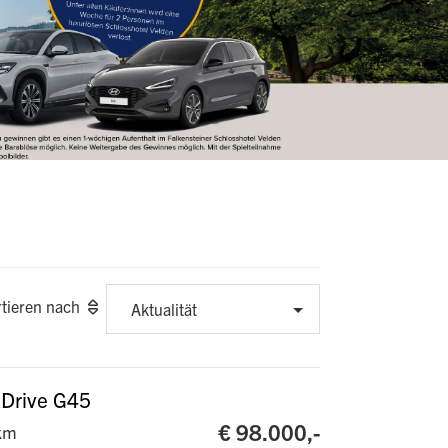
rtieren nach
Aktualität
xDrive G45
€ 98.000,-
km