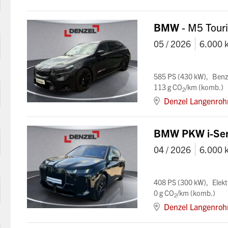
BMW
- M5 Tour
05 / 2026
6.000 
585 PS (430 kW)
Benz
113 g CO
/km (komb.)
2
Denzel Langenroh
BMW PKW i-Ser
04 / 2026
6.000 
408 PS (300 kW)
Elekt
0 g CO
/km (komb.)
2
Denzel Langenroh