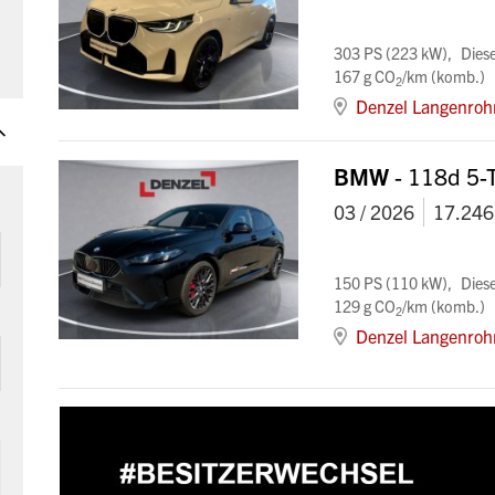
303 PS (223 kW)
Diese
167 g CO
/km (komb.)
2
Denzel Langenroh
BMW
- 118d 5-
03 / 2026
17.246
150 PS (110 kW)
Diese
129 g CO
/km (komb.)
2
Denzel Langenroh