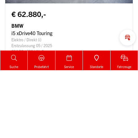
€ 62.880,-
BMW
i5 xDrive40 Touring
Elektro / Direkt (i)
Inza
Erstzulassung 05 / 2025
394 PS / 290 kW, 0 ccm
9.369 km
Details
Suche
Probefahrt
Service
Standorte
Fahrzeuge
Zur Merkliste
Gemerkt!
Der Artikel wurde erfolgreich zur
Merkliste
hinzugefügt.
Mehr laden