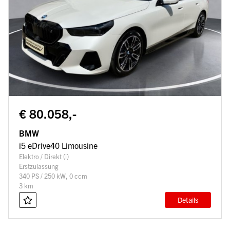
€ 80.058,-
BMW
i5 eDrive40 Limousine
Elektro / Direkt (i)
Erstzulassung
340 PS / 250 kW, 0 ccm
3 km
Details