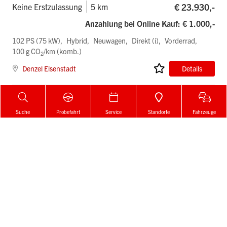
€ 23.930,-
Keine Erstzulassung
5 km
Anzahlung bei Online Kauf: € 1.000,-
102 PS (75 kW)
Hybrid
Neuwagen
Direkt (i)
Vorderrad
100 g CO
/km (komb.)
2
Denzel Eisenstadt
Details
Suche
Probefahrt
Service
Standorte
Fahrzeuge