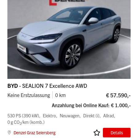
BYD
- SEALION 7 Excellence AWD
€ 57.590,-
Keine Erstzulassung
0 km
Anzahlung bei Online Kauf: € 1.000,-
530 PS (390 kW)
Elektro
Neuwagen
Direkt (i)
Allrad
0 g CO
/km (komb.)
2
Denzel Graz Seiersberg
Details