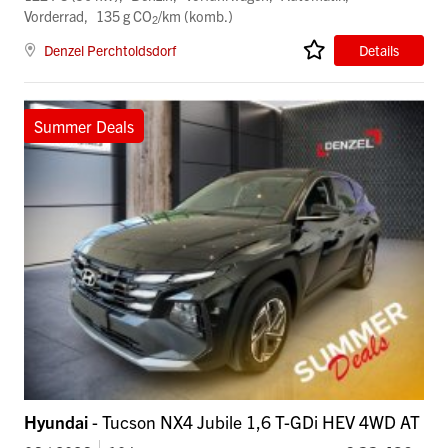
Vorderrad
135 g CO
/km (komb.)
2
Denzel Perchtoldsdorf
Details
Summer Deals
Hyundai
- Tucson NX4 Jubile 1,6 T-GDi HEV 4WD AT