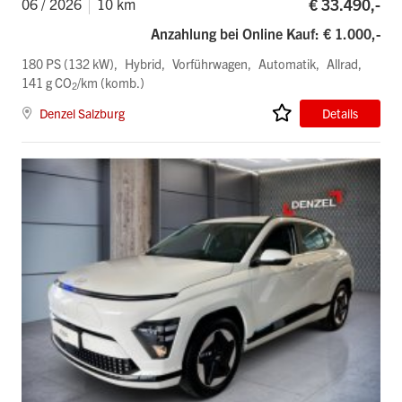
€ 33.490,-
06 / 2026
10 km
Anzahlung bei Online Kauf: € 1.000,-
180 PS (132 kW)
Hybrid
Vorführwagen
Automatik
Allrad
141 g CO
/km (komb.)
2
Denzel Salzburg
Details