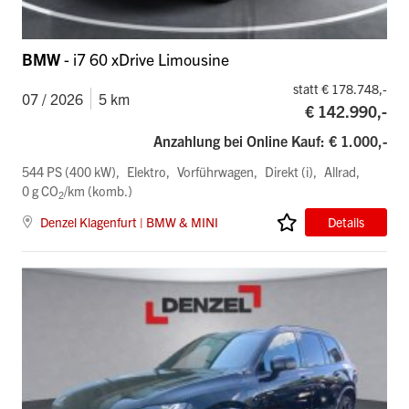
BMW
- i7 60 xDrive Limousine
statt € 178.748,-
07 / 2026
5 km
€ 142.990,-
Anzahlung bei Online Kauf: € 1.000,-
544 PS (400 kW)
Elektro
Vorführwagen
Direkt (i)
Allrad
0 g CO
/km (komb.)
2
Denzel Klagenfurt | BMW & MINI
Details