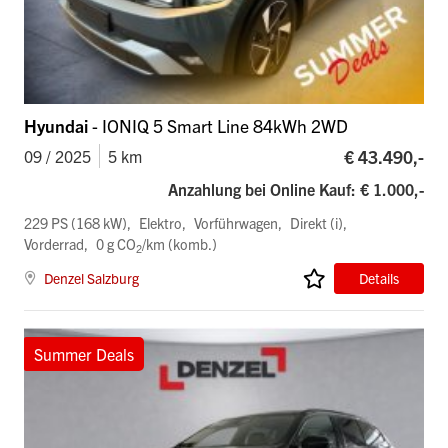
Hyundai
- IONIQ 5 Smart Line 84kWh 2WD
€ 43.490,-
09 / 2025
5 km
Anzahlung bei Online Kauf: € 1.000,-
229 PS (168 kW)
Elektro
Vorführwagen
Direkt (i)
Vorderrad
0 g CO
/km (komb.)
2
Denzel Salzburg
Details
Summer Deals