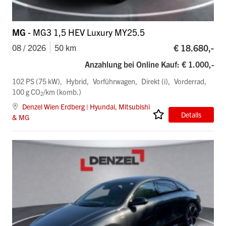
MG
- MG3 1,5 HEV Luxury MY25.5
€ 18.680,-
08 / 2026
50 km
Anzahlung bei Online Kauf: € 1.000,-
102 PS (75 kW)
Hybrid
Vorführwagen
Direkt (i)
Vorderrad
100 g CO
/km (komb.)
2
Denzel Wien Erdberg | Hyundai, Mitsubishi
Details
& MG