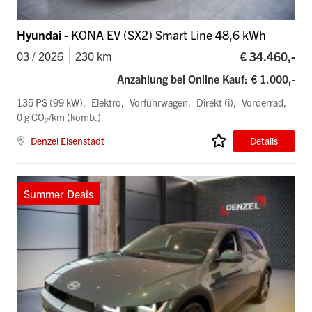
Hyundai
- KONA EV (SX2) Smart Line 48,6 kWh
€ 34.460,-
03 / 2026
230 km
Anzahlung bei Online Kauf: € 1.000,-
135 PS (99 kW)
Elektro
Vorführwagen
Direkt (i)
Vorderrad
0 g CO
/km (komb.)
2
Denzel Eisenstadt
Details
Summer Deals