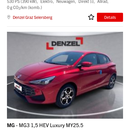
530 PS (390 kW)
Elektro
Neuwagen
Direkt (i)
Allrad
0 g CO
/km (komb.)
2
Denzel Graz Seiersberg
Details
MG
- MG3 1,5 HEV Luxury MY25.5