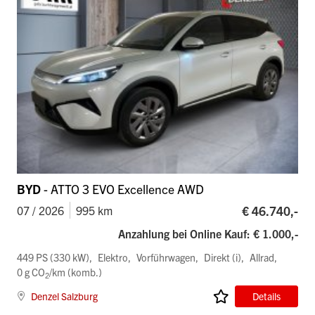
BYD
- ATTO 3 EVO Excellence AWD
€ 46.740,-
07 / 2026
995 km
Anzahlung bei Online Kauf: € 1.000,-
449 PS (330 kW)
Elektro
Vorführwagen
Direkt (i)
Allrad
0 g CO
/km (komb.)
2
Denzel Salzburg
Details