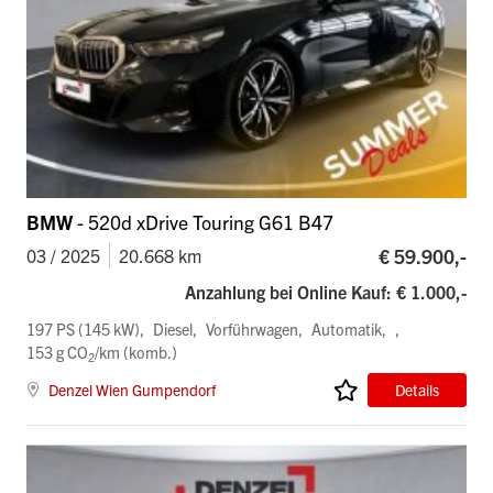
BMW
- 520d xDrive Touring G61 B47
€ 59.900,-
03 / 2025
20.668 km
Anzahlung bei Online Kauf: € 1.000,-
197 PS (145 kW)
Diesel
Vorführwagen
Automatik
153 g CO
/km (komb.)
2
Denzel Wien Gumpendorf
Details