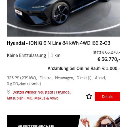
Hyundai
- IONIQ 6 N Line 84 kWh 4WD i66l2-O3
statt € 66.270,-
Keine Erstzulassung
1 km
€ 56.770,-
Anzahlung bei Online Kauf: € 1.000,-
325 PS (239 kW)
Elektro
Neuwagen
Direkt (i)
Allrad
0 g CO
/km (komb.)
2
Denzel Wiener Neustadt | Hyundai,
Details
Mitsubishi, MG, Maxus & Volvo