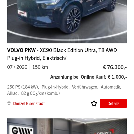
VOLVO PKW
- XC90 Black Edition Ultra, T8 AWD
Plug-in Hybrid, Elektrisch/
€ 76.300,-
07 / 2026
150 km
Anzahlung bei Online Kauf: € 1.000,-
250 PS (184 kW)
Plug-In-Hybrid
Vorführwagen
Automatik
Allrad
82 g CO
/km (komb.)
2
Denzel Eisenstadt
Details