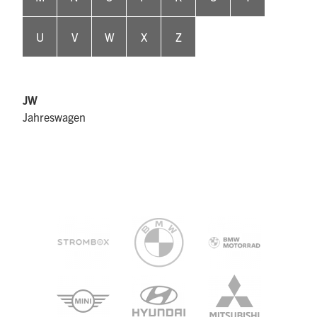
U
V
W
X
Z
JW
Jahreswagen