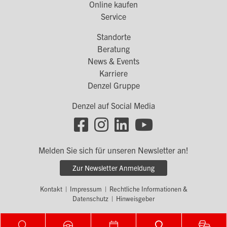
Online kaufen
1
Service
Standorte
Footer
Beratung
Menü
News & Events
Karriere
2
Denzel Gruppe
Denzel auf Social Media
Footer
Social
Melden Sie sich für unseren Newsletter an!
Links
Zur Newsletter Anmeldung
Kontakt
|
Impressum
|
Rechtliche Informationen &
Footer
Datenschutz
|
Hinweisgeber
Menü
© by WOLFGANG DENZEL AUTO AG