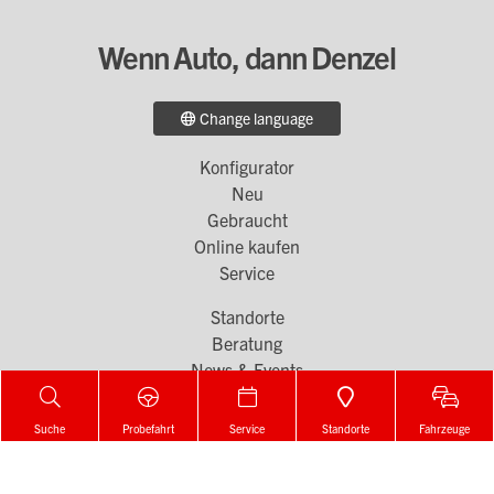
Wenn Auto, dann Denzel
Change language
Konfigurator
Footer
Neu
Menü
Gebraucht
Online kaufen
1
Service
Standorte
Footer
Beratung
Menü
News & Events
Karriere
2
Denzel Gruppe
Suche
Probefahrt
Service
Standorte
Fahrzeuge
Denzel auf Social Media