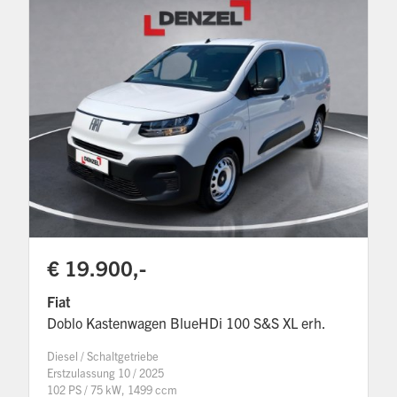
€ 19.900,-
Fiat
Doblo Kastenwagen BlueHDi 100 S&S XL erh.
Diesel / Schaltgetriebe
Erstzulassung 10 / 2025
102 PS / 75 kW, 1499 ccm