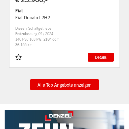
Fiat
Fiat Ducato L2H2
Diesel / Schaltgetriebe
Erstzulassung 09 / 2024
140 PS / 103 kW, 2184 ccm
36.155 km
Details
Alle Top Angebote anzeigen