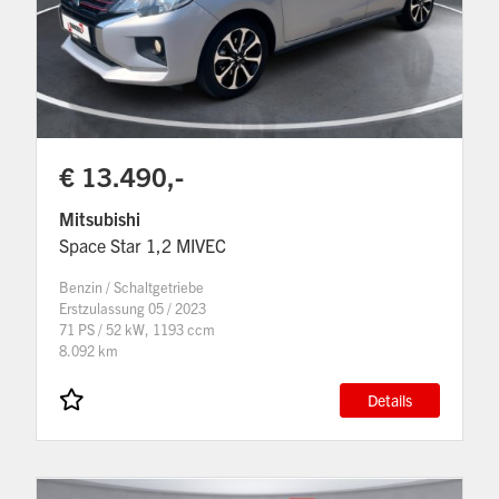
€ 13.490,-
Mitsubishi
Space Star 1,2 MIVEC
Benzin / Schaltgetriebe
Erstzulassung 05 / 2023
71 PS / 52 kW, 1193 ccm
8.092 km
Details