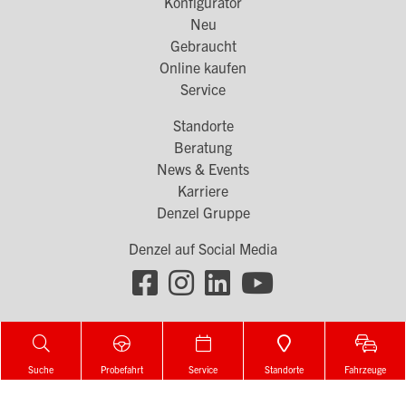
Konfigurator
Footer
Neu
Menü
Gebraucht
Online kaufen
1
Service
Standorte
Footer
Beratung
Menü
News & Events
Karriere
2
Denzel Gruppe
Denzel auf Social Media
Footer
Social
Melden Sie sich für unseren Newsletter an!
Links
Zur Newsletter Anmeldung
Suche
Probefahrt
Service
Standorte
Fahrzeuge
Kontakt
|
Impressum
|
Rechtliche Informationen &