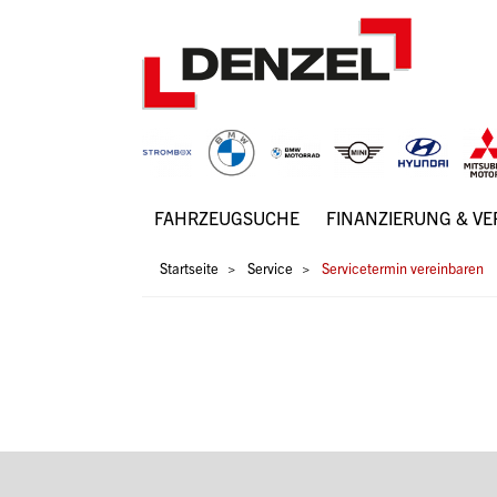
Zum
Inhalt
FAHRZEUGSUCHE
FINANZIERUNG & V
Hauptnavigation
Pfadnavigation
Startseite
Service
Servicetermin vereinbaren