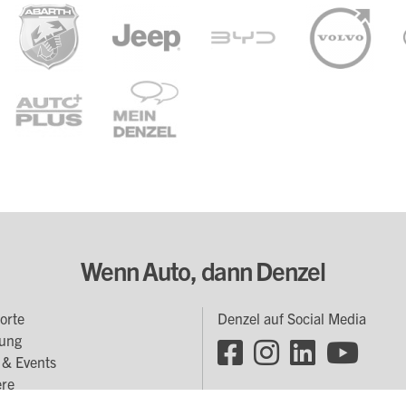
Wenn Auto, dann Denzel
orte
Denzel auf Social Media
oter
ung
Footer
enü
& Events
Social
ere
l Gruppe