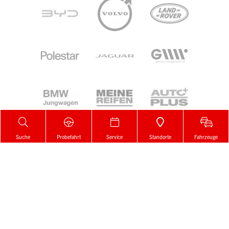
Suche
Probefahrt
Service
Standorte
Fahrzeuge
Zur Merkliste
Gemerkt!
Der Artikel wurde erfolgreich zur
Merkliste
hinzugefügt.
Wenn Auto, dann Denzel