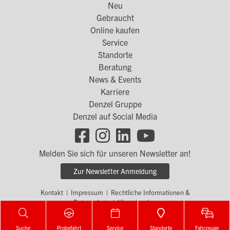
Neu
Menü
Gebraucht
1
Online kaufen
Service
Standorte
Footer
Beratung
Menü
News & Events
2
Karriere
Denzel Gruppe
Denzel auf Social Media
Footer
Social
Melden Sie sich für unseren Newsletter an!
Links
Zur Newsletter Anmeldung
Kontakt
|
Impressum
|
Rechtliche Informationen &
Footer
Datenschutz
|
Hinweisgeber
Menü
© by WOLFGANG DENZEL AUTO AG
3
Suche
Probefahrt
Service
Standorte
Fahrzeuge