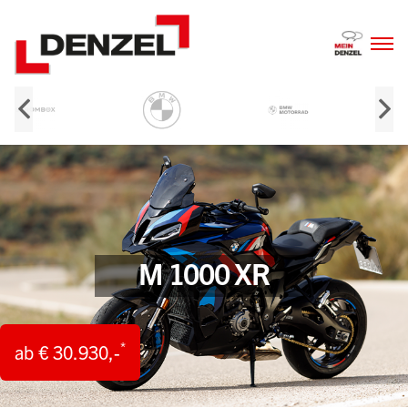
Zum
Inhalt
M 1000 XR
*
ab € 30.930,-