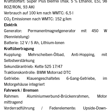
Kraftstoffart: Super Plus bleifrei (max. 5 % Ethanol, E5), 98
ROZ/RON, 93 AKI
Verbrauch auf 100 km nach WMTC: 6,5 l
CO
Emissionen nach WMTC: 152 g/km
2
Elektrik
Generator: Permanentmagnetgenerator mit 450 W
(Nennleistung)
Batterie: 12 V / 5 Ah, Lithium-Ionen
Kraftübertragung
Kupplung: Mehrscheiben-Ölbad, Anti-Hopping, mit
Selbstverstärkung
Sekundärantrieb: Kette 525 17/47
Traktionskontrolle: BMW Motorrad DTC
Getriebe: Klauengeschaltetes 6-Gang-Getriebe, im
Motorgehäuse integriert
Fahrwerk / Bremsen
Rahmen: Aluminiumverbund-Brückenrahmen, Motor
mittragend
Vorderradführung / Federelemente: Upside-Down-