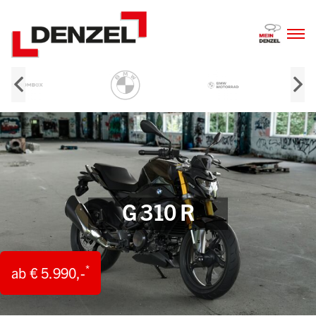
Zum
Inhalt
G 310 R
*
ab € 5.990,-