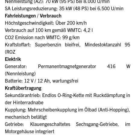
Nennleistung (A2): 70 kW (95 PS) bei 8.000 U/min
SA Leistungsreduzierung: 35 kW (48 PS) bei 6.500 U/min
Fahrleistungen / Verbrauch
Höchstgeschwindigkeit: Über 200 km/h
Verbrauch auf 100 km gemäß WMTC: 4,2 l
CO2 Emission nach WMTC: 99 g/km
Kraftstoffart: Superbenzin bleifrei, Mindestoktanzahl 95
(ROZ
Elektrik
Generator: Permanentmagnetgenerator 416 W
(Nennleistung)
Batterie: 12 V / 12 Ah, wartungsfrei
Kraftübertragung
Sekundärantrieb: Endlos O-Ring-Kette mit Ruckdämpfung in
der Hinterradnabe
Kupplung: Mehrscheibenkupplung im Ölbad (Anti-Hopping),
mechanisch betätigt
Getriebe: Klauengeschaltetes Sechsgang-Getriebe, im
Motorgehäuse integriert