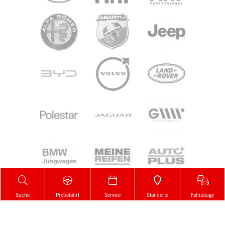
Suche
Probefahrt
Service
Standorte
Fahrzeuge
Zur Merkliste
Gemerkt!