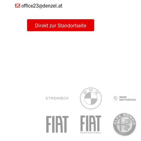
DENZEL WIENER NEUSTADT | BMW,
MINI & BMW MOTORRAD
Prof.-Dr.-Stephan-Koren-Str. 12
2700 Wiener Neustadt
+43 2622 219 90
office23@denzel.at
Direkt zur Standortseite