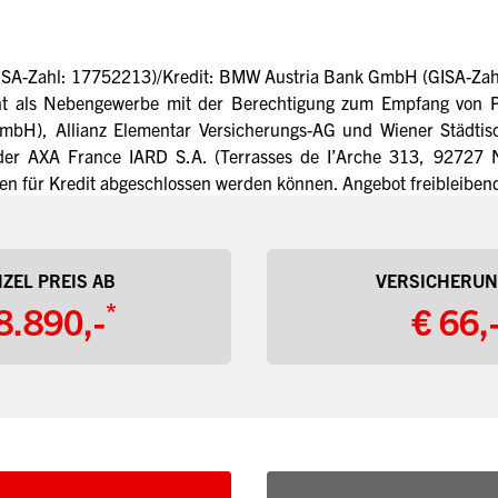
SA-Zahl: 17752213)/Kredit: BMW Austria Bank GmbH (GISA-Zahl
ent als Nebengewerbe mit der Berechtigung zum Empfang von Pr
H), Allianz Elementar Versicherungs-AG und Wiener Städtis
der AXA France IARD S.A. (Terrasses de I’Arche 313, 92727 N
n für Kredit abgeschlossen werden können. Angebot freibleibend
ZEL PREIS AB
VERSICHERUN
*
8.890,-
€ 66,