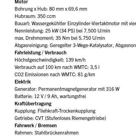
Motor
Bohrung x Hub: 80 mm x 69,6 mm
Hubraum: 350 ccm
Bauart: Wassergekühlter Einzylinder-Viertaktmotor mit v
Nennleistung: 25 kW (34 PS) bei 7.500 U/min
max. Drehmoment: 35 Nm bei 5.750 U/min
Abgasreinigung: Geregelter 3-Wege-Katalysator, Abgasno
Fahrleistung / Verbrauch
Höchstgeschwindigkeit: 139 km/h
Verbrauch auf 100 km nach WMTC: 3,5 l
CO2 Emissionen nach WMTC: 81 g/km
Elektrik
Generator: Permanentmagnetgenerator mit 316 W
Batterie: 12 V / 9 Ah, wartungsfrei
Kraftübertragung
Kupplung: Fliehkraft-Trockenkupplung
Getriebe: CVT (Stufenloses Riemengetriebe)
Fahrwerk / Bremsen
Rahmen: Stahlbrückenrahmen