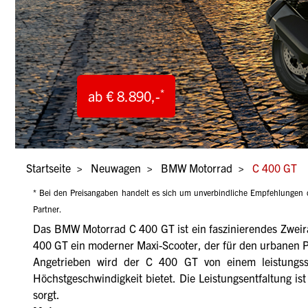
*
ab € 8.890,-
Pfadnavigation
Startseite
Neuwagen
BMW Motorrad
C 400 GT
* Bei den Preisangaben handelt es sich um unverbindliche Empfehlungen d
Partner.
Das BMW Motorrad C 400 GT ist ein faszinierendes Zweirad
400 GT ein moderner Maxi-Scooter, der für den urbanen Pe
Angetrieben wird der C 400 GT von einem leistungs
Höchstgeschwindigkeit bietet. Die Leistungsentfaltung is
sorgt.