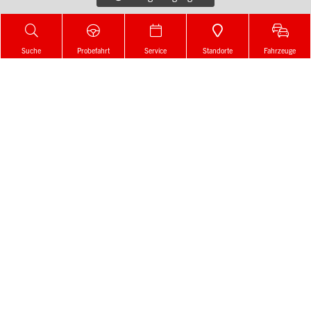
Konfigurator
Footer
Neu
Suche
Probefahrt
Service
Standorte
Fahrzeuge
Menü
Gebraucht
Online kaufen
1
Service
Standorte
Footer
Beratung
Menü
News & Events
Karriere
2
Denzel Gruppe
Denzel auf Social Media
Footer
Social
Melden Sie sich für unseren Newsletter an!
Links
Zur Newsletter Anmeldung