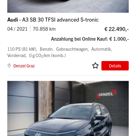
Audi
- A3 SB 30 TFSI advanced S-tronic
€ 22.490,-
04 / 2021
70.858 km
Anzahlung bei Online Kauf: € 1.000,-
110 PS (81 kW)
Benzin
Gebrauchtwagen
Automatik
Vorderrad
0 g CO
/km (komb.)
2
Denzel Graz
Details