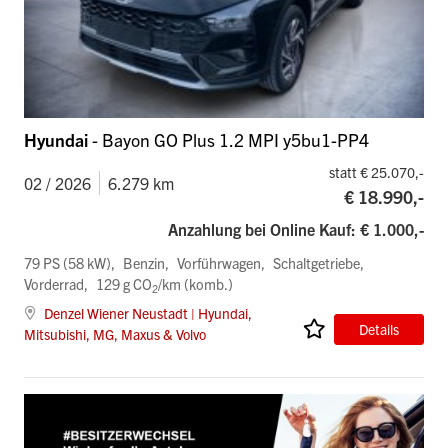
Hyundai
- Bayon GO Plus 1.2 MPI y5bu1-PP4
statt € 25.070,-
02 / 2026
6.279 km
€ 18.990,-
Anzahlung bei Online Kauf: € 1.000,-
79 PS (58 kW)
Benzin
Vorführwagen
Schaltgetriebe
Vorderrad
129 g CO
/km (komb.)
2
Denzel Wiener Neustadt | Hyundai,
Details
Mitsubishi, MG, Maxus & Volvo