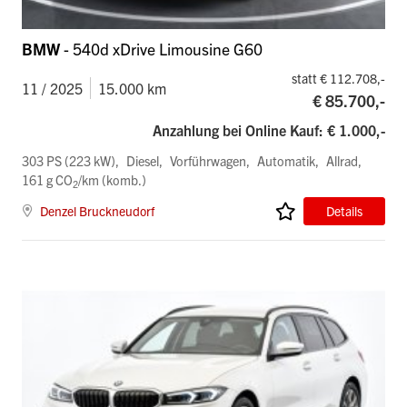
BMW
- 540d xDrive Limousine G60
statt € 112.708,-
11 / 2025
15.000 km
€ 85.700,-
Anzahlung bei Online Kauf: € 1.000,-
303 PS (223 kW)
Diesel
Vorführwagen
Automatik
Allrad
161 g CO
/km (komb.)
2
Denzel Bruckneudorf
Details