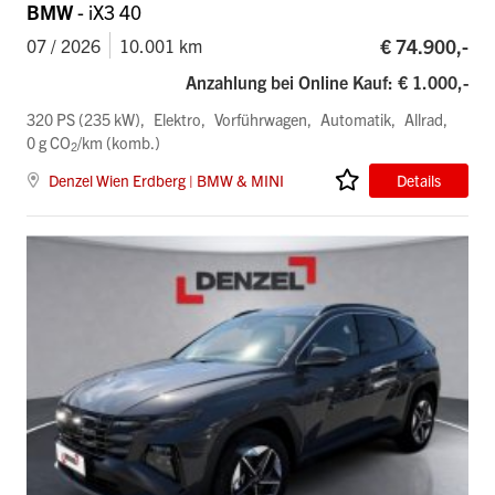
BMW
- iX3 40
€ 74.900,-
07 / 2026
10.001 km
Anzahlung bei Online Kauf: € 1.000,-
320 PS (235 kW)
Elektro
Vorführwagen
Automatik
Allrad
0 g CO
/km (komb.)
2
Denzel Wien Erdberg | BMW & MINI
Details