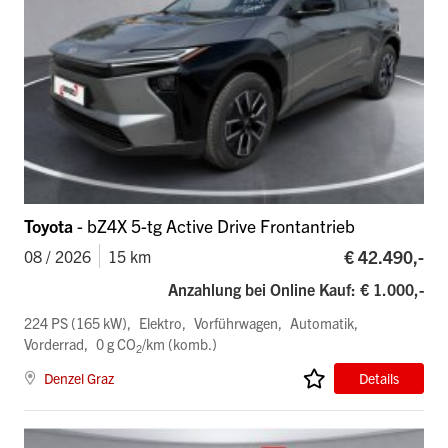
Toyota
- bZ4X 5-tg Active Drive Frontantrieb
€ 42.490,-
08 / 2026
15 km
Anzahlung bei Online Kauf: € 1.000,-
224 PS (165 kW)
Elektro
Vorführwagen
Automatik
Vorderrad
0 g CO
/km (komb.)
2
Denzel Graz
Details