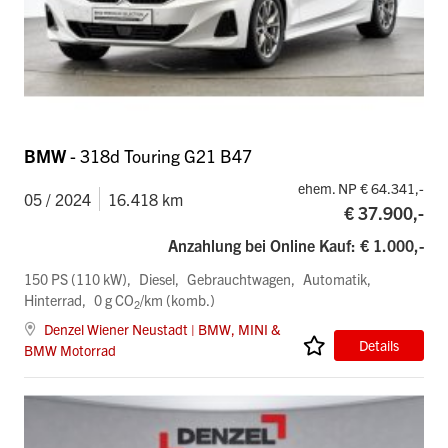
BMW
- 318d Touring G21 B47
ehem. NP € 64.341,-
05 / 2024
16.418 km
€ 37.900,-
Anzahlung bei Online Kauf: € 1.000,-
150 PS (110 kW)
Diesel
Gebrauchtwagen
Automatik
Hinterrad
0 g CO
/km (komb.)
2
Denzel Wiener Neustadt | BMW, MINI &
Details
BMW Motorrad