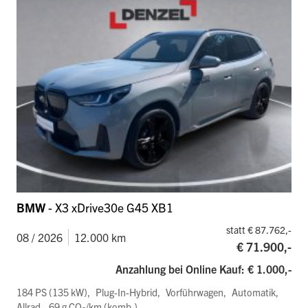
BMW
- X3 xDrive30e G45 XB1
statt € 87.762,-
08 / 2026
12.000 km
€ 71.900,-
Anzahlung bei Online Kauf: € 1.000,-
184 PS (135 kW)
Plug-In-Hybrid
Vorführwagen
Automatik
Allrad
69 g CO
/km (komb.)