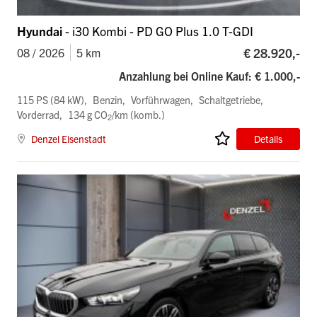
Hyundai
- i30 Kombi - PD GO Plus 1.0 T-GDI
€ 28.920,-
08 / 2026
5 km
Anzahlung bei Online Kauf: € 1.000,-
115 PS (84 kW)
Benzin
Vorführwagen
Schaltgetriebe
Vorderrad
134 g CO
/km (komb.)
2
Denzel Eisenstadt
Details