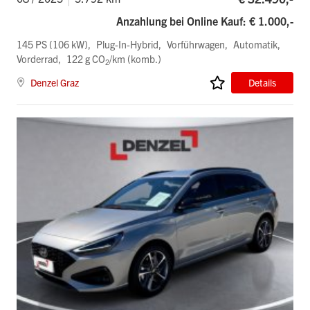
Anzahlung bei Online Kauf: € 1.000,-
145 PS (106 kW)
Plug-In-Hybrid
Vorführwagen
Automatik
Vorderrad
122 g CO
/km (komb.)
2
Denzel Graz
Details