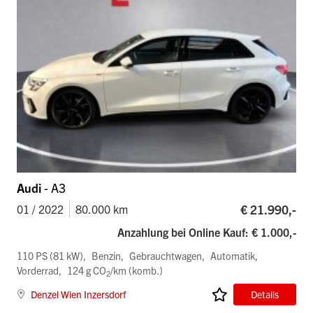
Audi
- A3
€ 21.990,-
01 / 2022
80.000 km
Anzahlung bei Online Kauf: € 1.000,-
110 PS (81 kW)
Benzin
Gebrauchtwagen
Automatik
Vorderrad
124 g CO
/km (komb.)
2
Denzel Wien Inzersdorf
Details