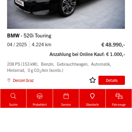
BMW
- 520i Touring
€ 48.990,-
04 / 2025
4.224 km
Anzahlung bei Online Kauf: € 1.000,-
208 PS (153 kW)
Benzin
Gebrauchtwagen
Automatik
Hinterrad
0 g CO
/km (komb.)
2
Denzel Graz
Details
Suche
Probefahrt
Service
Standorte
Fahrzeuge