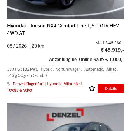
Hyundai
- Tucson NX4 Comfort Line 1,6 T-GDi HEV
4WD AT
statt € 46.230,-
08 / 2026
20 km
€ 43.919,-
Anzahlung bei Online Kauf: € 1.000,-
180 PS (132 kW)
Hybrid
Vorführwagen
Automatik
Allrad
145 g CO
/km (komb.)
2
Denzel Klagenfurt | Hyundai, Mitsubishi,
Details
Toyota & Volvo