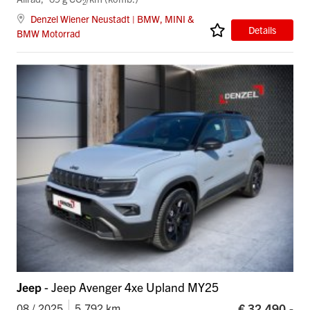
2
Denzel Wiener Neustadt | BMW, MINI &
Details
BMW Motorrad
Jeep
- Jeep Avenger 4xe Upland MY25
€ 32.490,-
08 / 2025
5.792 km