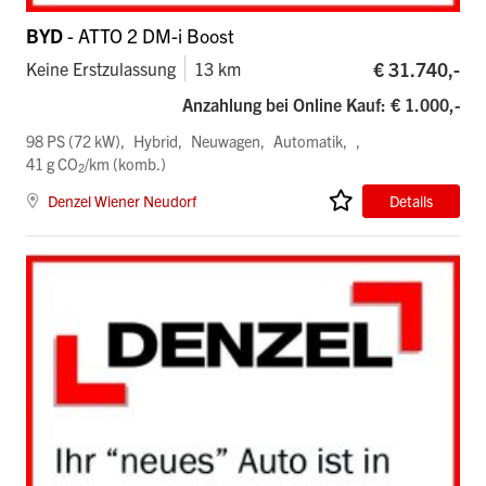
BYD
- ATTO 2 DM-i Boost
€ 31.740,-
Keine Erstzulassung
13 km
Anzahlung bei Online Kauf: € 1.000,-
98 PS (72 kW)
Hybrid
Neuwagen
Automatik
41 g CO
/km (komb.)
2
Denzel Wiener Neudorf
Details