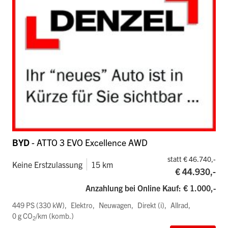
BYD
- ATTO 3 EVO Excellence AWD
statt € 46.740,-
Keine Erstzulassung
15 km
€ 44.930,-
Anzahlung bei Online Kauf: € 1.000,-
449 PS (330 kW)
Elektro
Neuwagen
Direkt (i)
Allrad
0 g CO
/km (komb.)
2