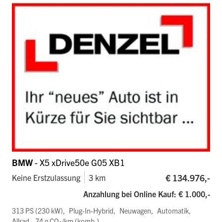
BMW
- X5 xDrive50e G05 XB1
€ 134.976,-
Keine Erstzulassung
3 km
Anzahlung bei Online Kauf: € 1.000,-
313 PS (230 kW)
Plug-In-Hybrid
Neuwagen
Automatik
Allrad
74 g CO
/km (komb.)