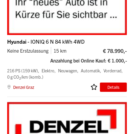
Hyundai
- IONIQ 6 N 84 kWh 4WD
€ 78.990,-
Keine Erstzulassung
15 km
Anzahlung bei Online Kauf: € 1.000,-
216 PS (159 kW)
Elektro
Neuwagen
Automatik
Vorderrad
0 g CO
/km (komb.)
2
Denzel Graz
Details