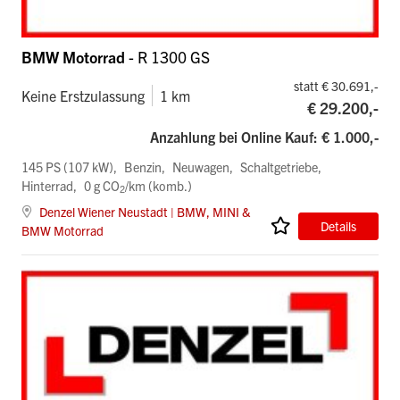
BMW Motorrad
- R 1300 GS
statt € 30.691,-
Keine Erstzulassung
1 km
€ 29.200,-
Anzahlung bei Online Kauf: € 1.000,-
145 PS (107 kW)
Benzin
Neuwagen
Schaltgetriebe
Hinterrad
0 g CO
/km (komb.)
2
Denzel Wiener Neustadt | BMW, MINI &
Details
BMW Motorrad