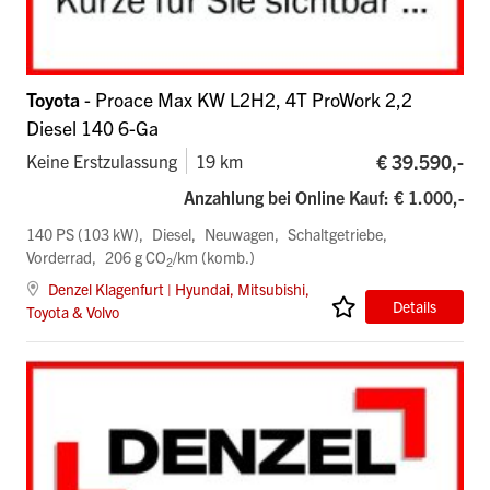
Toyota
- Proace Max KW L2H2, 4T ProWork 2,2
Diesel 140 6-Ga
€ 39.590,-
Keine Erstzulassung
19 km
Anzahlung bei Online Kauf: € 1.000,-
140 PS (103 kW)
Diesel
Neuwagen
Schaltgetriebe
Vorderrad
206 g CO
/km (komb.)
2
Denzel Klagenfurt | Hyundai, Mitsubishi,
Details
Toyota & Volvo