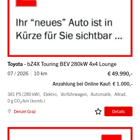
Toyota
- bZ4X Touring BEV 280kW 4x4 Lounge
€ 49.990,-
07 / 2026
10 km
Anzahlung bei Online Kauf: € 1.000,-
381 PS (280 kW)
Elektro
Vorführwagen
Automatik
Allrad
0 g CO
/km (komb.)
2
Denzel Graz
Details