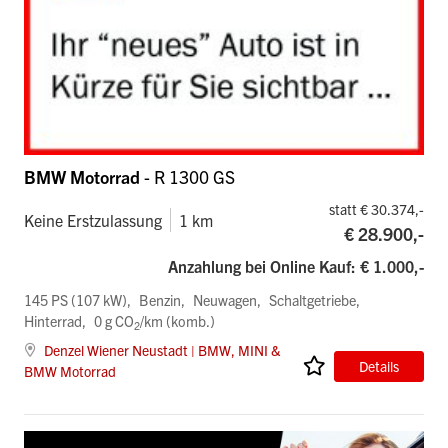
BMW Motorrad
- R 1300 GS
statt € 30.374,-
Keine Erstzulassung
1 km
€ 28.900,-
Anzahlung bei Online Kauf: € 1.000,-
145 PS (107 kW)
Benzin
Neuwagen
Schaltgetriebe
Hinterrad
0 g CO
/km (komb.)
2
Denzel Wiener Neustadt | BMW, MINI &
Details
BMW Motorrad