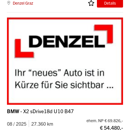
Denzel Graz
Details
BMW
- X2 sDrive18d U10 B47
ehem. NP € 69.826,-
08 / 2025
27.360 km
€ 54.480,-