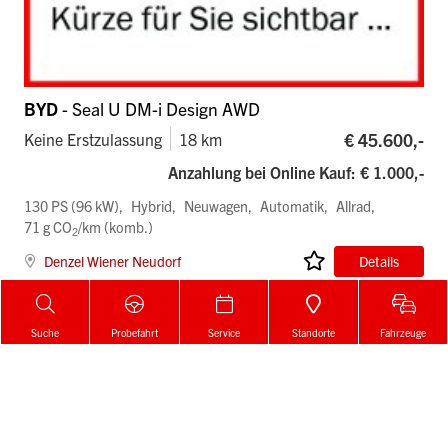
BYD
- Seal U DM-i Design AWD
€ 45.600,-
Keine Erstzulassung
18 km
Anzahlung bei Online Kauf: € 1.000,-
130 PS (96 kW)
Hybrid
Neuwagen
Automatik
Allrad
71 g CO
/km (komb.)
2
Denzel Wiener Neudorf
Details
Suche
Probefahrt
Service
Standorte
Fahrzeuge