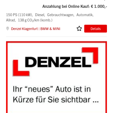
Anzahlung bei Online Kauf: € 1.000,-
150 PS (110 kW)
Diesel
Gebrauchtwagen
Automatik
Allrad
138 g CO
/km (komb.)
2
Denzel Klagenfurt | BMW & MINI
Details