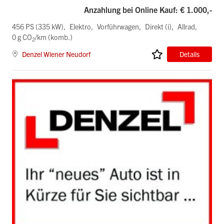
Anzahlung bei Online Kauf: € 1.000,-
456 PS (335 kW)
Elektro
Vorführwagen
Direkt (i)
Allrad
0 g CO
/km (komb.)
2
Denzel Wiener Neudorf
Details