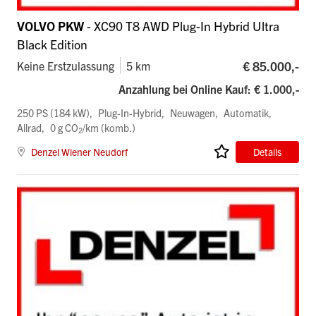
VOLVO PKW
- XC90 T8 AWD Plug-In Hybrid Ultra
Black Edition
€ 85.000,-
Keine Erstzulassung
5 km
Anzahlung bei Online Kauf: € 1.000,-
250 PS (184 kW)
Plug-In-Hybrid
Neuwagen
Automatik
Allrad
0 g CO
/km (komb.)
2
Denzel Wiener Neudorf
Details