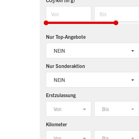
CO
/km (in g)
2
Nur Top-Angebote
NEIN
Nur Sonderaktion
NEIN
Erstzulassung
Von
Bis
Kilometer
Von
Bis