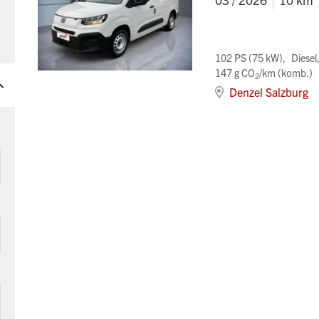
102 PS (75 kW)
Diesel
147 g CO
/km (komb.)
2
Denzel Salzburg