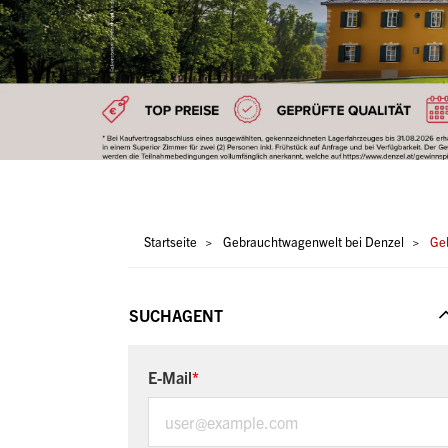
Pfadnavigation
Startseite
Gebrauchtwagenwelt bei Denzel
Geb
SUCHAGENT
E-Mail