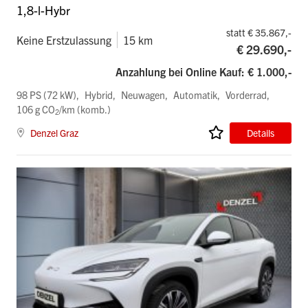
1,8-l-Hybr
statt € 35.867,-
Keine Erstzulassung
15 km
€ 29.690,-
Anzahlung bei Online Kauf: € 1.000,-
98 PS (72 kW)
Hybrid
Neuwagen
Automatik
Vorderrad
106 g CO
/km (komb.)
2
Denzel Graz
Details