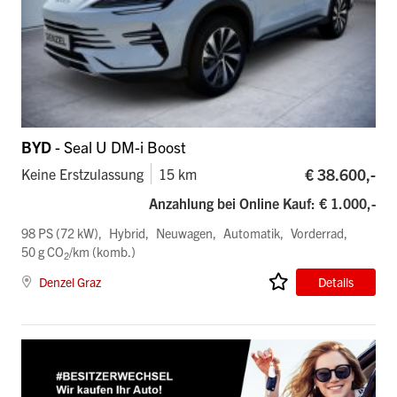
BYD
- Seal U DM-i Boost
€ 38.600,-
Keine Erstzulassung
15 km
Anzahlung bei Online Kauf: € 1.000,-
98 PS (72 kW)
Hybrid
Neuwagen
Automatik
Vorderrad
50 g CO
/km (komb.)
2
Denzel Graz
Details