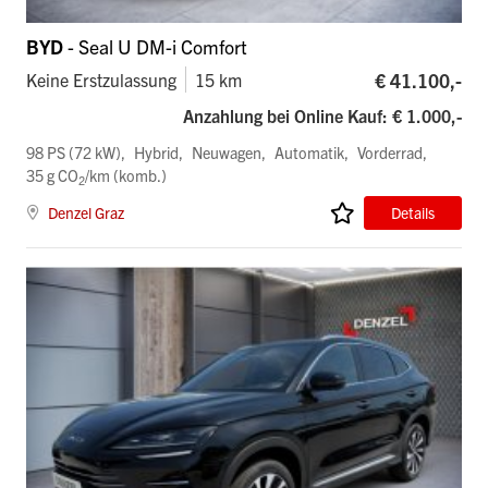
BYD
- Seal U DM-i Comfort
€ 41.100,-
Keine Erstzulassung
15 km
Anzahlung bei Online Kauf: € 1.000,-
98 PS (72 kW)
Hybrid
Neuwagen
Automatik
Vorderrad
35 g CO
/km (komb.)
2
Denzel Graz
Details