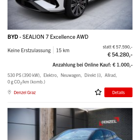
BYD
- SEALION 7 Excellence AWD
statt € 57.590,-
Keine Erstzulassung
15 km
€ 54.280,-
Anzahlung bei Online Kauf: € 1.000,-
530 PS (390 kW)
Elektro
Neuwagen
Direkt (i)
Allrad
0 g CO
/km (komb.)
2
Denzel Graz
Details