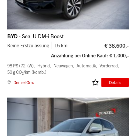
BYD
- Seal U DM-i Boost
€ 38.600,-
Keine Erstzulassung
15 km
Anzahlung bei Online Kauf: € 1.000,-
98 PS (72 kW)
Hybrid
Neuwagen
Automatik
Vorderrad
50 g CO
/km (komb.)
2
Denzel Graz
Details