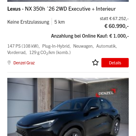
Lexus
- NX 350h ´26 2WD Executive + Interieur
statt € 67.252,-
Keine Erstzulassung
5 km
€ 60.990,-
Anzahlung bei Online Kauf: € 1.000,-
147 PS (108 kW)
Plug-In-Hybrid
Neuwagen
Automatik
Vorderrad
129 g CO
/km (komb.)
2
Denzel Graz
Details