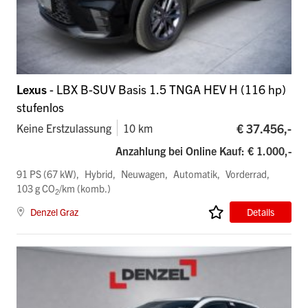
Lexus
- LBX B-SUV Basis 1.5 TNGA HEV H (116 hp)
stufenlos
€ 37.456,-
Keine Erstzulassung
10 km
Anzahlung bei Online Kauf: € 1.000,-
91 PS (67 kW)
Hybrid
Neuwagen
Automatik
Vorderrad
103 g CO
/km (komb.)
2
Denzel Graz
Details