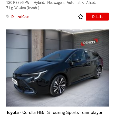
130 PS (96 kW)
Hybrid
Neuwagen
Automatik
Allrad
71 g CO
/km (komb.)
2
Denzel Graz
Details
Toyota
- Corolla HB/TS Touring Sports Teamplayer