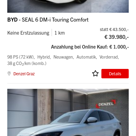
BYD
- SEAL 6 DM-i Touring Comfort
statt € 43.500,-
Keine Erstzulassung
1 km
€ 39.980,-
Anzahlung bei Online Kauf: € 1.000,-
98 PS (72 kW)
Hybrid
Neuwagen
Automatik
Vorderrad
38 g CO
/km (komb.)
2
Denzel Graz
Details