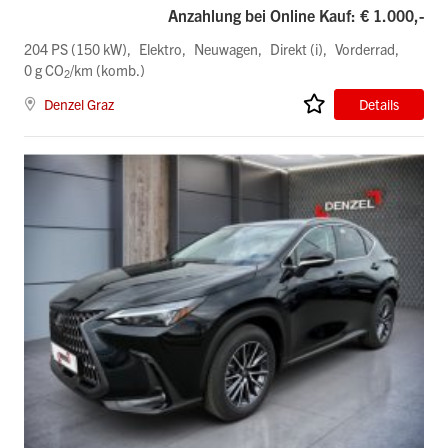
Anzahlung bei Online Kauf: € 1.000,-
204 PS (150 kW)
Elektro
Neuwagen
Direkt (i)
Vorderrad
0 g CO
/km (komb.)
2
Denzel Graz
Details