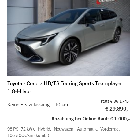
Toyota
- Corolla HB/TS Touring Sports Teamplayer
1,8-l-Hybr
statt € 36.174,-
Keine Erstzulassung
10 km
€ 29.890,-
Anzahlung bei Online Kauf: € 1.000,-
98 PS (72 kW)
Hybrid
Neuwagen
Automatik
Vorderrad
106 g CO
/km (komb.)
2