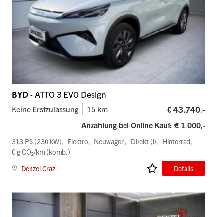
BYD
- ATTO 3 EVO Design
€ 43.740,-
Keine Erstzulassung
15 km
Anzahlung bei Online Kauf: € 1.000,-
313 PS (230 kW)
Elektro
Neuwagen
Direkt (i)
Hinterrad
0 g CO
/km (komb.)
2
Denzel Graz
Details