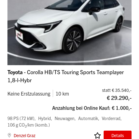
Toyota
- Corolla HB/TS Touring Sports Teamplayer
1,8-l-Hybr
statt € 35.540,-
Keine Erstzulassung
10 km
€ 29.290,-
Anzahlung bei Online Kauf: € 1.000,-
98 PS (72 kW)
Hybrid
Neuwagen
Automatik
Vorderrad
106 g CO
/km (komb.)
2
Denzel Graz
Details