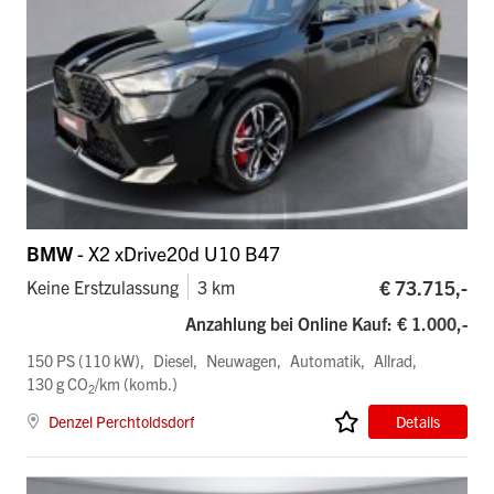
BMW
- X2 xDrive20d U10 B47
€ 73.715,-
Keine Erstzulassung
3 km
Anzahlung bei Online Kauf: € 1.000,-
150 PS (110 kW)
Diesel
Neuwagen
Automatik
Allrad
130 g CO
/km (komb.)
2
Denzel Perchtoldsdorf
Details