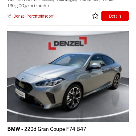
130 g CO
/km (komb.)
2
Denzel Perchtoldsdorf
Details
BMW
- 220d Gran Coupe F74 B47