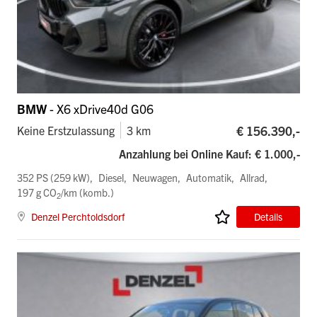
BMW
- X6 xDrive40d G06
€ 156.390,-
Keine Erstzulassung
3 km
Anzahlung bei Online Kauf: € 1.000,-
352 PS (259 kW)
Diesel
Neuwagen
Automatik
Allrad
197 g CO
/km (komb.)
2
Denzel Perchtoldsdorf
Details