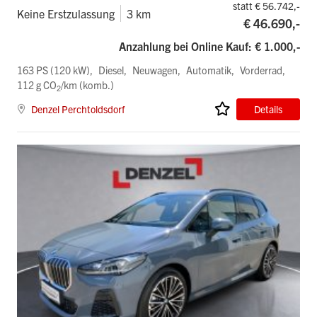
statt € 56.742,-
Keine Erstzulassung
3 km
€ 46.690,-
Anzahlung bei Online Kauf: € 1.000,-
163 PS (120 kW)
Diesel
Neuwagen
Automatik
Vorderrad
112 g CO
/km (komb.)
2
Denzel Perchtoldsdorf
Details