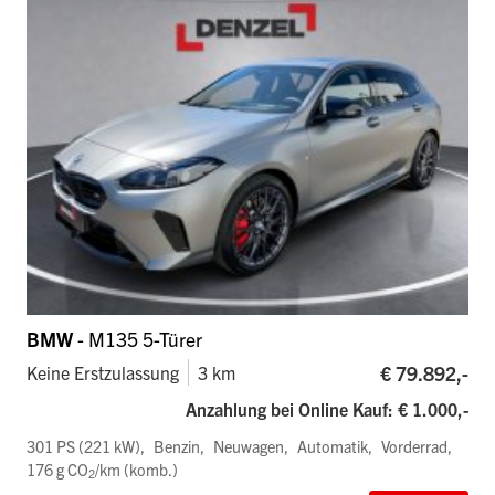
BMW
- M135 5-Türer
€ 79.892,-
Keine Erstzulassung
3 km
Anzahlung bei Online Kauf: € 1.000,-
301 PS (221 kW)
Benzin
Neuwagen
Automatik
Vorderrad
176 g CO
/km (komb.)
2