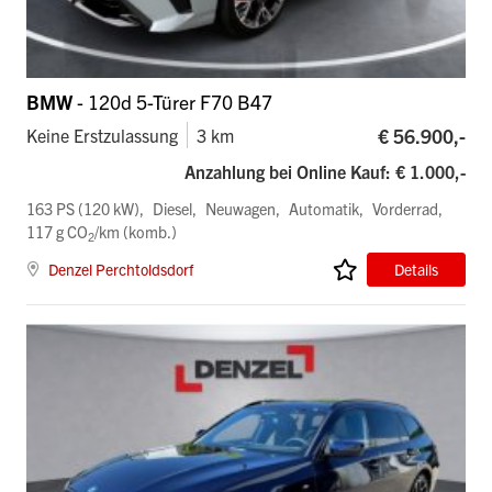
BMW
- 120d 5-Türer F70 B47
€ 56.900,-
Keine Erstzulassung
3 km
Anzahlung bei Online Kauf: € 1.000,-
163 PS (120 kW)
Diesel
Neuwagen
Automatik
Vorderrad
117 g CO
/km (komb.)
2
Denzel Perchtoldsdorf
Details