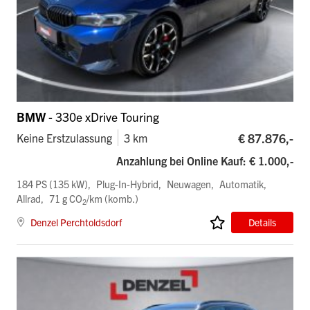
BMW
- 330e xDrive Touring
€ 87.876,-
Keine Erstzulassung
3 km
Anzahlung bei Online Kauf: € 1.000,-
184 PS (135 kW)
Plug-In-Hybrid
Neuwagen
Automatik
Allrad
71 g CO
/km (komb.)
2
Denzel Perchtoldsdorf
Details