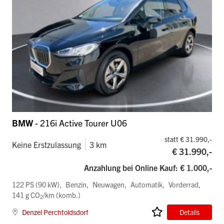
BMW
- 216i Active Tourer U06
statt € 31.990,-
Keine Erstzulassung
3 km
€ 31.990,-
Anzahlung bei Online Kauf: € 1.000,-
122 PS (90 kW)
Benzin
Neuwagen
Automatik
Vorderrad
141 g CO
/km (komb.)
2
Denzel Perchtoldsdorf
Details