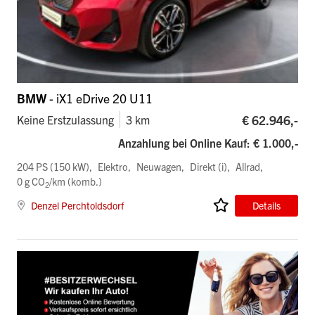
BMW
- iX1 eDrive 20 U11
€ 62.946,-
Keine Erstzulassung
3 km
Anzahlung bei Online Kauf: € 1.000,-
204 PS (150 kW)
Elektro
Neuwagen
Direkt (i)
Allrad
0 g CO
/km (komb.)
2
Denzel Perchtoldsdorf
Details