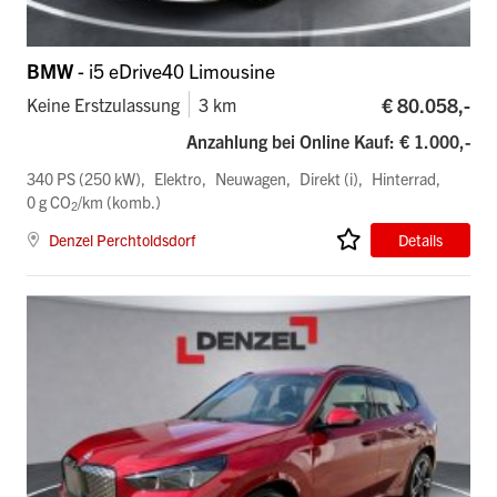
BMW
- i5 eDrive40 Limousine
€ 80.058,-
Keine Erstzulassung
3 km
Anzahlung bei Online Kauf: € 1.000,-
340 PS (250 kW)
Elektro
Neuwagen
Direkt (i)
Hinterrad
0 g CO
/km (komb.)
2
Denzel Perchtoldsdorf
Details