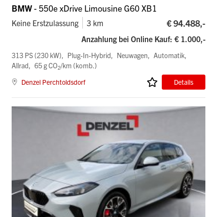
BMW
- 550e xDrive Limousine G60 XB1
€ 94.488,-
Keine Erstzulassung
3 km
Anzahlung bei Online Kauf: € 1.000,-
313 PS (230 kW)
Plug-In-Hybrid
Neuwagen
Automatik
Allrad
65 g CO
/km (komb.)
2
Denzel Perchtoldsdorf
Details