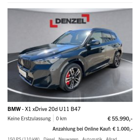
BMW
- X1 xDrive 20d U11 B47
€ 55.990,-
Keine Erstzulassung
0 km
Anzahlung bei Online Kauf: € 1.000,-
150 PS (110 kW)
Diesel
Neuwagen
Automatik
Allrad