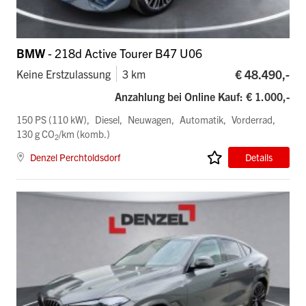
BMW
- 218d Active Tourer B47 U06
€ 48.490,-
Keine Erstzulassung
3 km
Anzahlung bei Online Kauf: € 1.000,-
150 PS (110 kW)
Diesel
Neuwagen
Automatik
Vorderrad
130 g CO
/km (komb.)
2
Denzel Perchtoldsdorf
Details