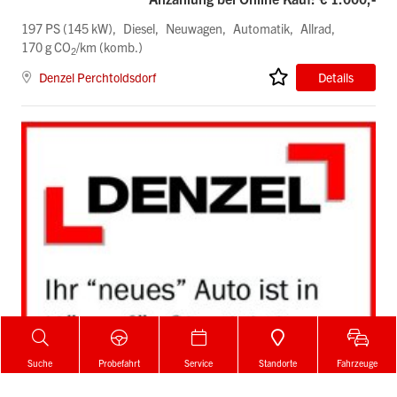
197 PS (145 kW)
Diesel
Neuwagen
Automatik
Allrad
170 g CO
/km (komb.)
2
Denzel Perchtoldsdorf
Details
Suche
Probefahrt
Service
Standorte
Fahrzeuge