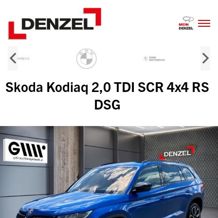
Zum
Inhalt
Skoda Kodiaq 2,0 TDI SCR 4x4 RS
DSG