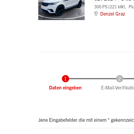
300 PS (221 kW)
Pl
Denzel Graz
Aktuell
Daten eingeben
E-Mail-Verifikat
Jene Eingabefelder die mit einem * gekennzei