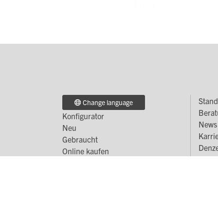
Stand
Change language
Fo
Berat
Konfigurator
Footer
M
News 
Neu
Karri
Menü
2
Gebraucht
Denze
Online kaufen
1
Service
Footer
Menü