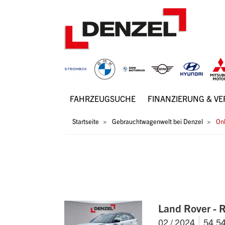
Zum
Inhalt
FAHRZEUGSUCHE
FINANZIERUNG & V
Hauptnavigation
Pfadnavigation
Startseite
Gebrauchtwagenwelt bei Denzel
Onl
Land Rover -
02 / 2024
54.5