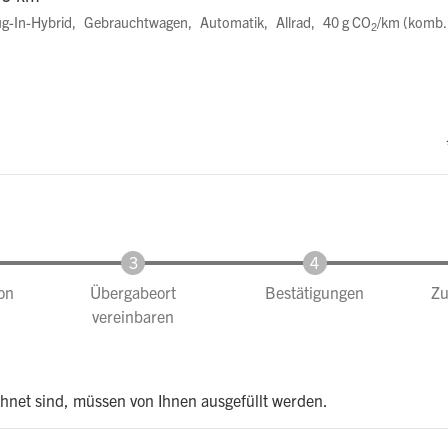
ug-In-Hybrid
Gebrauchtwagen
Automatik
Allrad
40 g CO
/km (komb.
2
ion
Übergabeort
Bestätigungen
Z
vereinbaren
chnet sind, müssen von Ihnen ausgefüllt werden.