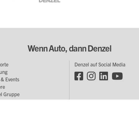
Wenn Auto, dann Denzel
orte
Denzel auf Social Media
oter
ung
Footer
enü
& Events
Social
ere
l Gruppe
Links
Kontakt
|
Impressum
|
Rechtliche Informationen & Datenschutz
|
Hinweisgebe
© by WOLFGANG DENZEL AUTO AG