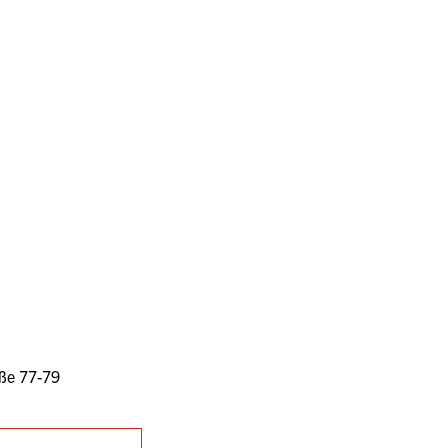
g
ße 77-79