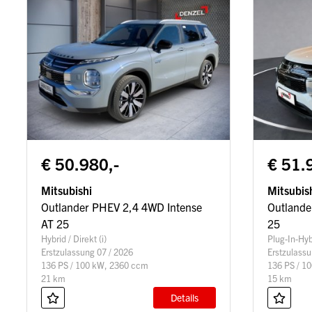
€ 50.980,-
€ 51.
Mitsubishi
Mitsubis
Outlander PHEV 2,4 4WD Intense
Outlande
AT 25
25
Hybrid / Direkt (i)
Plug-In-Hybr
Erstzulassung 07 / 2026
Erstzulassu
136 PS / 100 kW, 2360 ccm
136 PS / 1
21 km
15 km
Details