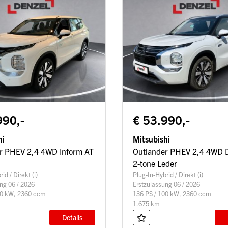
990,-
€ 53.990,-
hi
Mitsubishi
r PHEV 2,4 4WD Inform AT
Outlander PHEV 2,4 4WD 
2-tone Leder
id / Direkt (i)
Plug-In-Hybrid / Direkt (i)
ng 06 / 2026
Erstzulassung 06 / 2026
00 kW, 2360 ccm
136 PS / 100 kW, 2360 ccm
1.675 km
Details