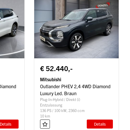
€ 52.440,-
Mitsubishi
Diamond
Outlander PHEV 2,4 4WD Diamond
Luxury Led. Braun
Plug-In-Hybrid / Direkt (i)
Erstzulassung
136 PS / 100 kW, 2360 ccm
10 km
Details
Details