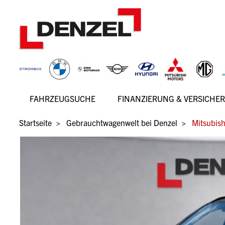
Zum
Inhalt
FAHRZEUGSUCHE
FINANZIERUNG & VERSICHE
Hauptnavigation
Pfadnavigation
Startseite
Gebrauchtwagenwelt bei Denzel
Mitsubish