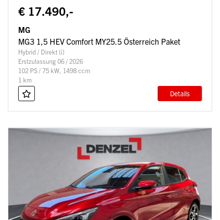
€ 17.490,-
MG
MG3 1,5 HEV Comfort MY25.5 Österreich Paket
Hybrid / Direkt (i)
Erstzulassung 06 / 2026
102 PS / 75 kW, 1498 ccm
1 km
Details