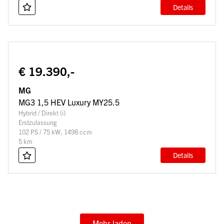
Details
€ 19.390,-
MG
MG3 1,5 HEV Luxury MY25.5
Hybrid / Direkt (i)
Erstzulassung
102 PS / 75 kW, 1498 ccm
5 km
Details
Mehr laden