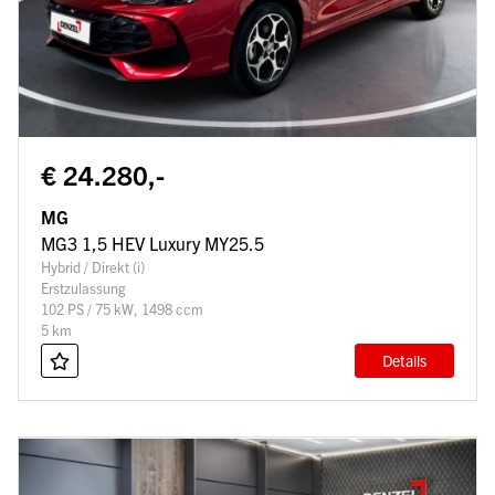
€ 24.280,-
MG
MG3 1,5 HEV Luxury MY25.5
Hybrid / Direkt (i)
Erstzulassung
102 PS / 75 kW, 1498 ccm
5 km
Details