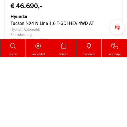
€ 46.690,-
Hyundai
Tucson NX4 N Line 1,6 T-GDi HEV 4WD AT
Hybrid / Automatik
Inza
Erstzulassung
180 PS / 132 kW, 1598 ccm
5 km
Details
Suche
Probefahrt
Service
Standorte
Fahrzeuge
Zur Merkliste
Gemerkt!
Der Artikel wurde erfolgreich zur
Merkliste
hinzugefügt.
Mehr laden