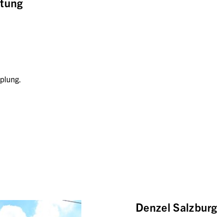
ttung
plung.
Denzel Salzbur