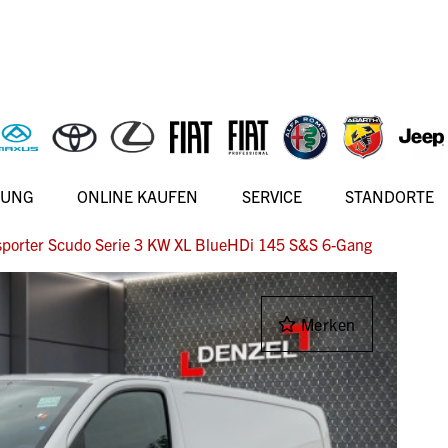
RUNG
ONLINE KAUFEN
SERVICE
STANDORTE
sporter Scudo Serie 3 KW XL BlueHDi 145 S&S 6-Gang