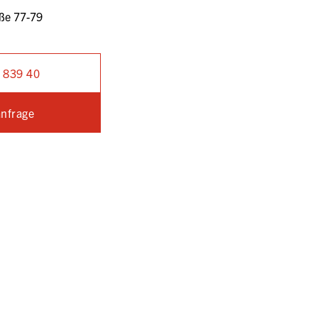
ße 77-79
 839 40
nfrage