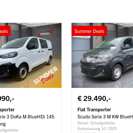
eals
Summer Deals
990,-
€ 29.490,-
sporter
Fiat Transporter
rie 3 DoKa M BlueHDi 145
Scudo Serie 3 M KW BlueH
Diesel / Schaltgetriebe
ang
Erstzulassung 10 / 2025
haltgetriebe