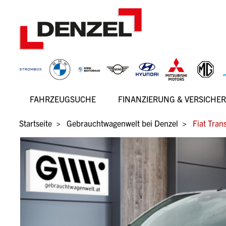
Zum
Inhalt
FAHRZEUGSUCHE
FINANZIERUNG & VERSICHE
Hauptnavigation
Pfadnavigation
Startseite
Gebrauchtwagenwelt bei Denzel
Fiat Tran