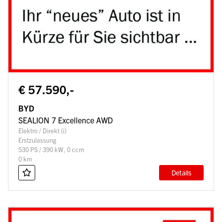
€ 57.590,-
BYD
SEALION 7 Excellence AWD
Elektro / Direkt (i)
Erstzulassung
530 PS / 390 kW, 0 ccm
0 km
Details