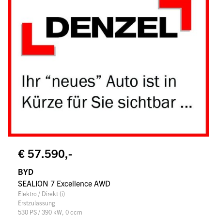
€ 57.590,-
BYD
SEALION 7 Excellence AWD
Elektro / Direkt (i)
Erstzulassung
530 PS / 390 kW, 0 ccm