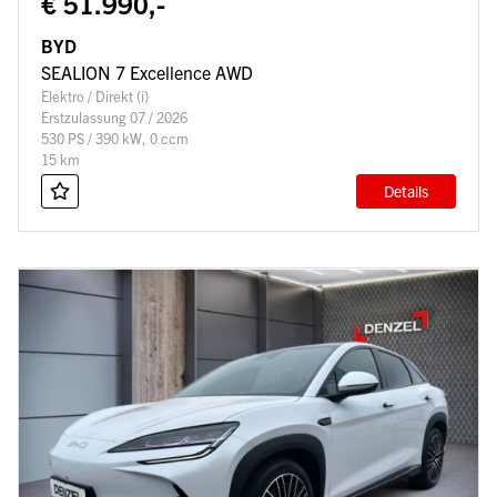
€ 51.990,-
BYD
SEALION 7 Excellence AWD
Elektro / Direkt (i)
Erstzulassung 07 / 2026
530 PS / 390 kW, 0 ccm
15 km
Details