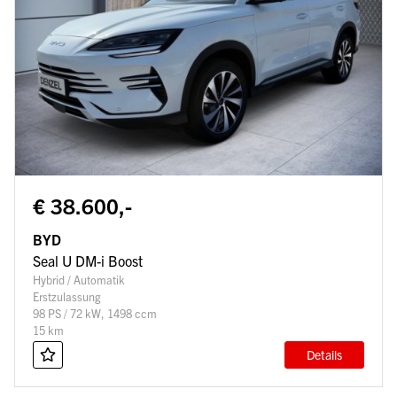
€ 38.600,-
BYD
Seal U DM-i Boost
Hybrid / Automatik
Erstzulassung
98 PS / 72 kW, 1498 ccm
15 km
Details