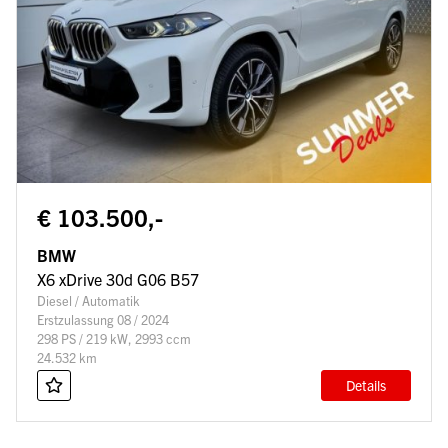
€ 103.500,-
BMW
X6 xDrive 30d G06 B57
Diesel / Automatik
Erstzulassung 08 / 2024
298 PS / 219 kW, 2993 ccm
24.532 km
Details