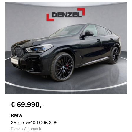
€ 69.990,-
BMW
X6 xDrive40d G06 XD5
Diesel / Automatik