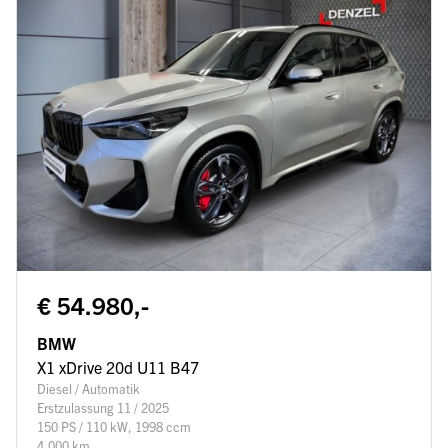
€ 54.980,-
BMW
X1 xDrive 20d U11 B47
Diesel / Automatik
Erstzulassung 11 / 2025
150 PS / 110 kW, 1998 ccm
4.000 km