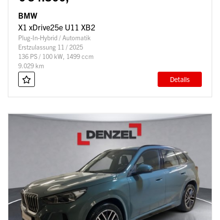
BMW
X1 xDrive25e U11 XB2
Plug-In-Hybrid / Automatik
Erstzulassung 11 / 2025
136 PS / 100 kW, 1499 ccm
9.029 km
Details