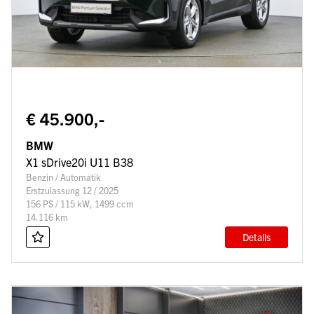
€ 45.900,-
BMW
X1 sDrive20i U11 B38
Benzin / Automatik
Erstzulassung 12 / 2025
156 PS / 115 kW, 1499 ccm
14.116 km
Details