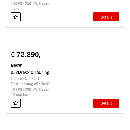
340 PS / 250 kW, 0 ccm
3 km
Details
€ 72.890,-
BMW
i5 xDrive40 Touring
Elektro / Direkt (i)
Erstzulassung 05 / 2026
394 PS / 290 kW, 0 ccm
12.000 km
Details