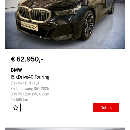
€ 62.950,-
BMW
i5 xDrive40 Touring
Elektro / Direkt (i)
Erstzulassung 06 / 2025
394 PS / 290 kW, 0 ccm
14.596 km
Details