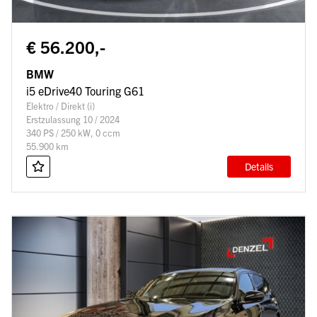
€ 56.200,-
BMW
i5 eDrive40 Touring G61
Elektro / Direkt (i)
Erstzulassung 10 / 2024
340 PS / 250 kW, 0 ccm
55.900 km
Details