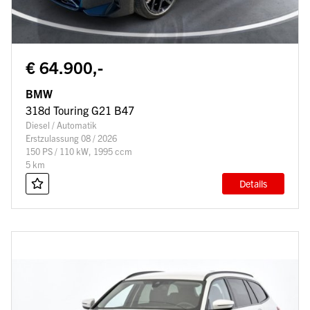
€ 64.900,-
BMW
318d Touring G21 B47
Diesel / Automatik
Erstzulassung 08 / 2026
150 PS / 110 kW, 1995 ccm
5 km
Details