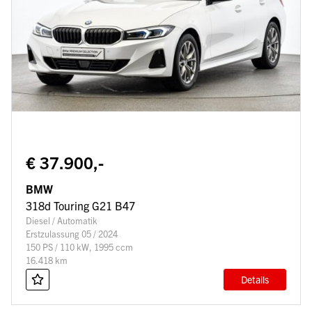
€ 37.900,-
BMW
318d Touring G21 B47
Diesel / Automatik
Erstzulassung 05 / 2024
150 PS / 110 kW, 1995 ccm
16.418 km
Details