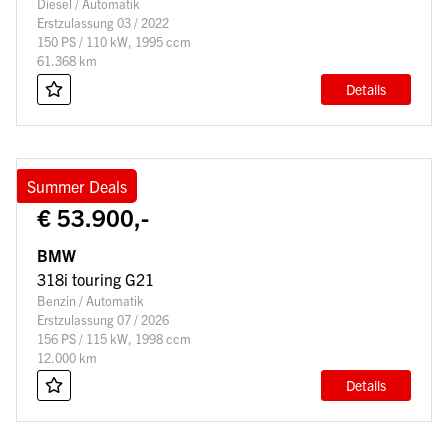
Diesel / Automatik
Erstzulassung 03 / 2022
150 PS / 110 kW, 1995 ccm
61.368 km
Details
Summer Deals
€ 53.900,-
BMW
318i touring G21
Benzin / Automatik
Erstzulassung 07 / 2026
156 PS / 115 kW, 1998 ccm
12.000 km
Details