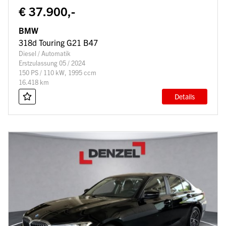
€ 37.900,-
BMW
318d Touring G21 B47
Diesel / Automatik
Erstzulassung 05 / 2024
150 PS / 110 kW, 1995 ccm
16.418 km
Details