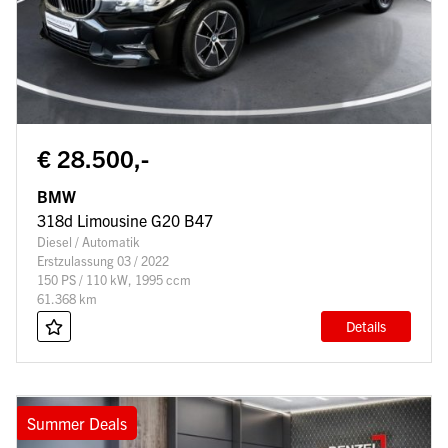
€ 28.500,-
BMW
318d Limousine G20 B47
Diesel / Automatik
Erstzulassung 03 / 2022
150 PS / 110 kW, 1995 ccm
61.368 km
Details
Summer Deals