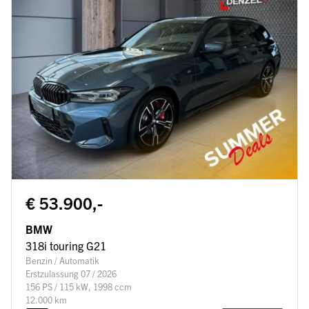
€ 53.900,-
BMW
318i touring G21
Benzin / Automatik
Erstzulassung 07 / 2026
156 PS / 115 kW, 1998 ccm
12.000 km