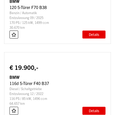
BMW
120 5-Türer F70 B38
Benzin / Automatik
Erstzulassung 09 / 2025
170 PS / 125 kW, 1499 ccm
30.670 km
Details
€ 19.900,-
BMW
116d 5-Türer F40 B37
Diesel / Schaltgetriebe
Erstzulassung 12 / 2022
116 PS / 85 kW, 1496 ccm
64.657 km
Details