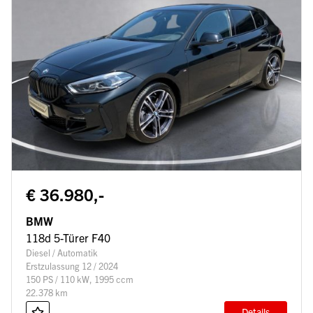
€ 36.980,-
BMW
118d 5-Türer F40
Diesel / Automatik
Erstzulassung 12 / 2024
150 PS / 110 kW, 1995 ccm
22.378 km
Details