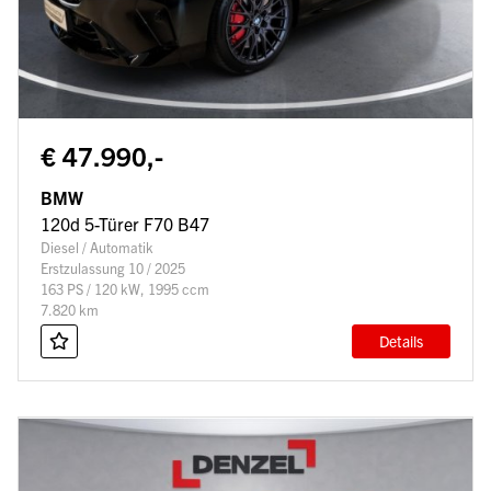
€ 47.990,-
BMW
120d 5-Türer F70 B47
Diesel / Automatik
Erstzulassung 10 / 2025
163 PS / 120 kW, 1995 ccm
7.820 km
Details