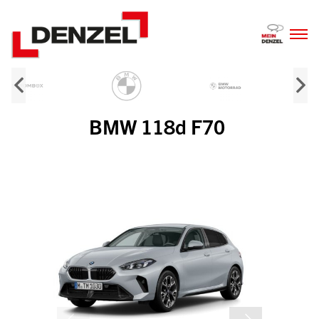
Zum
Inhalt
BMW 118d F70