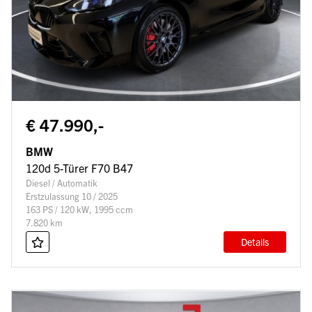
€ 47.990,-
BMW
120d 5-Türer F70 B47
Diesel / Automatik
Erstzulassung 10 / 2025
163 PS / 120 kW, 1995 ccm
7.820 km
Details