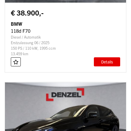
€ 38.900,-
BMW
118d F70
Diesel / Automatik
Erstzulassung 06 / 2025
150 PS / 110 kW, 1995 ccm
13.459 km
Details