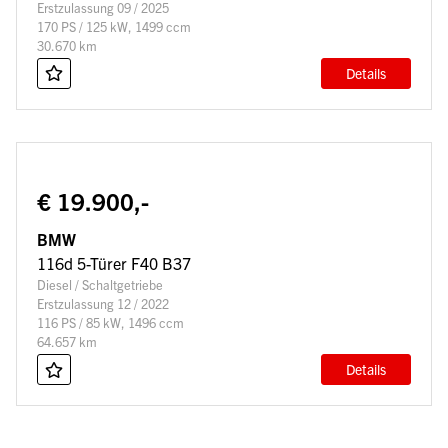
Erstzulassung 09 / 2025
170 PS / 125 kW, 1499 ccm
30.670 km
Details
€ 19.900,-
BMW
116d 5-Türer F40 B37
Diesel / Schaltgetriebe
Erstzulassung 12 / 2022
116 PS / 85 kW, 1496 ccm
64.657 km
Details