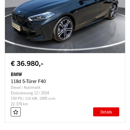
€ 36.980,-
BMW
118d 5-Türer F40
Diesel / Automatik
Erstzulassung 12 / 2024
150 PS / 110 kW, 1995 ccm
22.378 km
Details